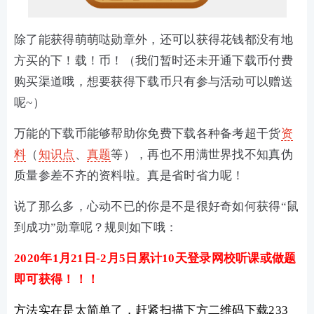
除了能获得萌萌哒勋章外，还可以获得花钱都没有地
方买的下！载！币！（我们暂时还未开通下载币付费
购买渠道哦，想要获得下载币只有参与活动可以赠送
呢~）
万能的下载币能够帮助你免费下载各种备考超干货
资
料
（
知识点
、
真题
等），再也不用满世界找不知真伪
质量参差不齐的资料啦。真是
省时省力呢！
说了那么多，心动不已的你是不是很好奇如何获得“鼠
到成功”勋章呢？规则如下哦：
2020年1月21日-2月5日累计10天登录网校听课或做题
即可获得！！！
方法实在是太简单了，赶紧扫描下方二维码下载233