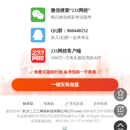
微信搜索“233网校”
每日推送精彩考试报考
QQ群：860440252
加入QQ群一起来考证
233网校客户端
1000万+万考生都在用的APP
海量试题随时做,备考指南一手掌握
一键安装做题
收藏
触屏版
电脑版
意见反馈
合作联系
版权所有©
长沙二三三网络科技有限公司(233.com)
湖南省长沙市芙蓉区定王台
分享
街道建湘路393号长沙世茂环球金融中心32楼 All Rights Reserved
全国客服热线：4000-800-233 / 0731-89907953