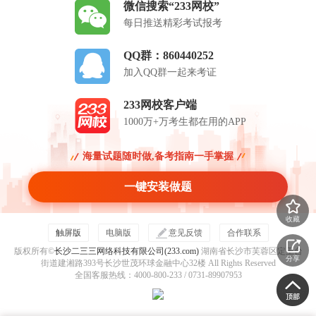
微信搜索“233网校”
每日推送精彩考试报考
QQ群：860440252
加入QQ群一起来考证
233网校客户端
1000万+万考生都在用的APP
海量试题随时做,备考指南一手掌握
一键安装做题
收藏
触屏版
电脑版
意见反馈
合作联系
版权所有©
长沙二三三网络科技有限公司(233.com)
湖南省长沙市芙蓉区定王台
分享
街道建湘路393号长沙世茂环球金融中心32楼 All Rights Reserved
全国客服热线：4000-800-233 / 0731-89907953