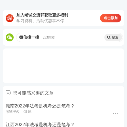
由浅入深，精简应试→稳步锁分，直达取证
加入考试交流群获取更多福利
点击添加
学习资料、活动优惠享不停
微信搜一搜
233网校
您可能感兴趣的文章
报考关注：【
法考主观题报名时间
】【
法考报考信息
查询
】
湖南2022年法考是机考还是笔考？
考试报名
08-03
备考
资料
：【
免费领《内部讲义》包邮
】【
法考备考
江西2022年法考是机考还是笔考？
资料免费下载
】