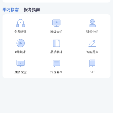
选择使用少数民族语言文字试卷的，实行纸笔答题方
学习指南
报考指南
式，试题、答题要求均在计算机显示屏上显示，应试
人员在答题纸上作答。
云南法考主观题考试：机考为主，报名时可申请笔
免费听课
班级介绍
讲师介绍
考。
主观题考试为一卷，包括案例分析题、法律文书题、
0元领课
品质教辅
智能题库
论述题等题型，分值为180分。法考主观题具体考查
科目为：
APP
直播课堂
报课咨询
习近平法治思想、法理学、宪法、刑法、刑事诉讼
法、民法、商法、民事诉讼法（含仲裁制度）、行政
法与行政诉讼法、司法制度和法律职业道德
法考课程免费试听！0基础硬核取证！