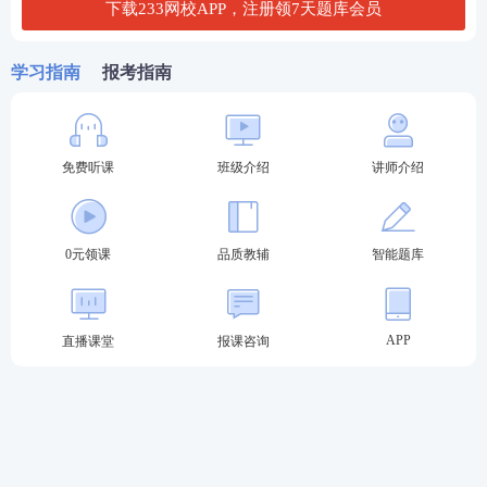
下载233网校APP，注册领7天题库会员
学习指南
报考指南
免费听课
班级介绍
讲师介绍
报考关注：【
法考主观题报名时间
】【
法考报考信息
查询
】
0元领课
品质教辅
智能题库
备考
资料
：【
免费领《内部讲义》包邮
】【
法考备考
资料免费下载
】
APP
直播课堂
报课咨询