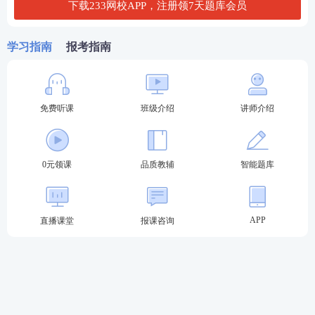
染者、密切接触者或与此类人员有过近距离接触的人
下载233网校APP，注册领7天题库会员
员；7天内有国内疫情管控地区旅居史且处于健康监测
期内的；“健康码和通行卡”非绿码的;从境外国内疫情
学习指南
报考指南
中高风险地区返回未按照当地疫情防控相关管控措施
完成集中隔离或居家隔离医学观察的，以上情形都不
得参加考试。
免费听课
班级介绍
讲师介绍
7.应试人员在考前坚持非必要不外出的原则，不前往
中高风险地区、不参加非必要的聚集性活动、不参加
0元领课
品质教辅
智能题库
非必要的外出活动；在节假日期间减少走亲会友、家
庭聚会、朋友聚餐、红白宴会，尽量不去人员聚集公
APP
共场合和密闭场所。
直播课堂
报课咨询
其他未尽事宜，或考区所在地有进一步要求的，按照
当地疫情防控相关要求执行。若考试前国家、自治区
关于疫情防控的要求发生变化，将根据新规定调整疫