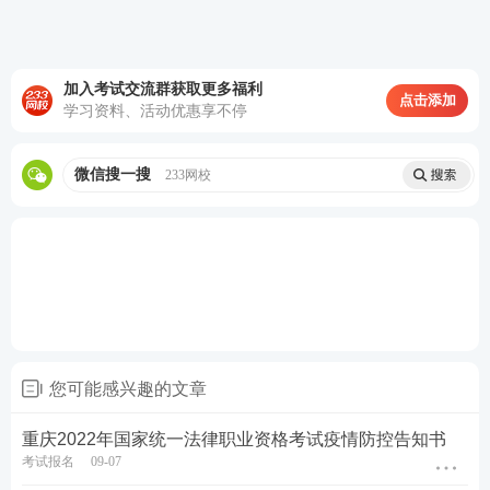
情防控工作要求。请广大应试人员遵守考区所在地的
疫情防控规定，保持手机电话等通讯畅通，及时关注
疫情动态。
加入考试交流群获取更多福利
点击添加
学习资料、活动优惠享不停
内蒙古自治区司法厅
2022年9月6日
微信搜一搜
233网校
文章来源：http://link.233.com/12824/zwgk/tzgg/2022
09/t20220906_2127155.html
法考课程免费试听！0基础硬核取证！
由浅入深，精简应试→稳步锁分，直达取证
您可能感兴趣的文章
重庆2022年国家统一法律职业资格考试疫情防控告知书
考试报名
09-07