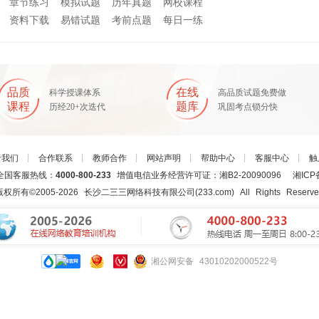
章节练习
模拟试题
历年真题
网校课程
资料下载
易错试题
考前点题
每日一练
品质
在线
科学授课体系
高品质试题免费做
课程
题库
历经20+次迭代
巩固考点锁分快
于我们
┊
合作联系
┊
教师合作
┊
网站声明
┊
帮助中心
┊
客服中心
┊
触
国客服热线：
4000-800-233
增值电信业务经营许可证：湘B2-20090096
湘ICP
版权所有©2005-
2026
长沙二三三网络科技有限公司(233.com)
All Rights Reserv
湘公网安备 43010202000522号