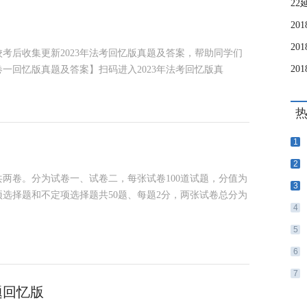
2
3网校考后收集更新2023年法考回忆版真题及答案，帮助同学们
卷一回忆版真题及答案】扫码进入2023年法考回忆版真
1
2
共两卷。分为试卷一、试卷二，每张试卷100道试题，分值为
3
多项选择题和不定项选择题共50题、每题2分，两张试卷总分为
4
5
6
7
题回忆版