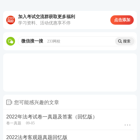
加入考试交流群获取更多福利
由浅入深，精简应试→稳步锁分，直达取证
点击添加
学习资料、活动优惠享不停
微信搜一搜
233网校
您可能感兴趣的文章
2022年法考试卷一真题及答案（回忆版）
卷一真题
09-05
2022法考客观题真题回忆版