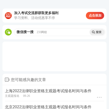
月冲刺接力，集中突破主观题
知识点
，掌握
主观题提分技巧，硬核通关
加入考试交流群获取更多福利
点击添加
学习资料、活动优惠享不停
♥
4轮授课体系主客一体，什么都不用多想，
只需要跟着老师学，顺利突破合格线♥
微信搜一搜
233网校
报考关注：
【
法考主观题报名时间
】【
法考报考信息
查询
】
备考资料：
【
免费领《内部讲义》包邮
】【
法考备考
资料免费下载
】
您可能感兴趣的文章
上海2022法律职业资格主观题考试报名时间与条件
主观题报名
09-26
北京2022法律职业资格主观题考试报名时间与条件