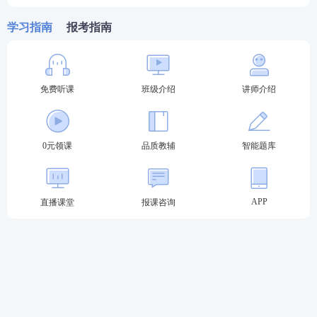
2023法考至尊班新考季正式启航：
班主任全程陪伴
小
班督学
辅导、八科
应试实力派
讲师录播+直播双重锁
学习指南
报考指南
分、
4轮复习体系
主客一体实力通关！
点击购买，取证不等待
免费听课
班级介绍
讲师介绍
第一轮复习：【
全科基础巩固
】
理解专业概
0元领课
品质教辅
智能题库
念，训练法律逻辑，形成法律思维
第二轮复习：【
刷题强化记忆
】
以题带点，
APP
直播课堂
报课咨询
强化巩固考点，归纳总结每个考点出题方
式，掌握答题
技巧
第三轮复习：【
高频考点带背
】
集中攻克高
频得分考点，考前15页纸+音频磨耳朵,达到
背诵的熟练度
第四轮复习：【
主观题专项冲刺
】
考前1个