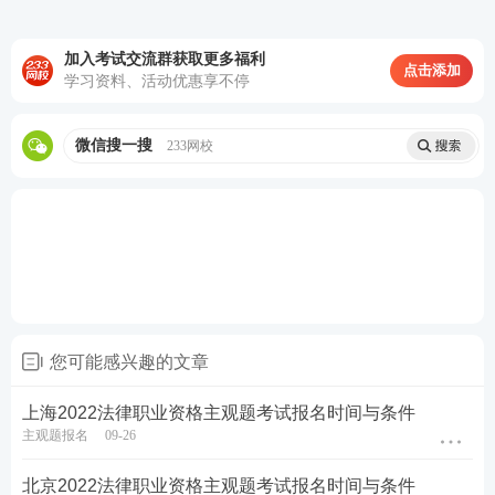
式，掌握答题
技巧
加入考试交流群获取更多福利
第三轮复习：【
高频考点带背
】
集中攻克高
点击添加
学习资料、活动优惠享不停
频得分考点，考前15页纸+音频磨耳朵,达到
背诵的熟练度
微信搜一搜
233网校
第四轮复习：【
主观题专项冲刺
】
考前1个
月冲刺接力，集中突破主观题
知识点
，掌握
主观题提分技巧，硬核通关
♥
4轮授课体系主客一体，什么都不用多想，
只需要跟着老师学，顺利突破合格线♥
您可能感兴趣的文章
报考关注：
【
法考主观题报名时间
】【
法考报考信息
查询
】
上海2022法律职业资格主观题考试报名时间与条件
主观题报名
09-26
备考资料：
【
免费领《内部讲义》包邮
】【
法考备考
资料免费下载
】
北京2022法律职业资格主观题考试报名时间与条件