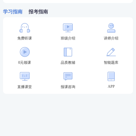
主观题考试设置选作题的，应试人员可选择其一作
学习指南
报考指南
答。
2023年法考至尊班火热招生中
免费听课
班级介绍
讲师介绍
2023法考至尊班新考季正式启航：
班主任全程陪伴
小
班督学
辅导、八科
应试实力派
讲师录播+直播双重锁
0元领课
品质教辅
智能题库
分、
4轮复习体系
主客一体实力通关！
点击购买，取证不等待
APP
直播课堂
报课咨询
第一轮复习：【
全科基础巩固
】
理解专业概
念，训练法律逻辑，形成法律思维
第二轮复习：【
刷题强化记忆
】
以题带点，
强化巩固考点，归纳总结每个考点出题方