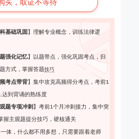
购买，取证不等待
科基础巩固
】
理解专业概念，训练法律逻
题强化记忆
】
以题带点，强化巩固考点，归
题方式，掌握答题
技巧
频考点带背
】
集中攻克高频得分考点，考前1
朵,达到背诵的熟练度
观题专项冲刺
】
考前1个月冲刺接力，集中突
掌握主观题提分技巧，硬核通关
客一体，什么都不用多想，只需要跟着老师