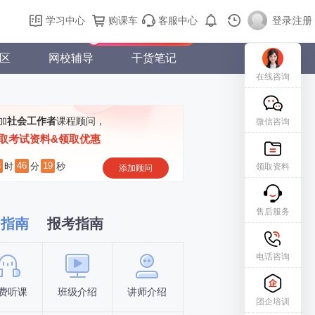
购课车
登录/注册
学习中心
购课车
客服中心
登录
|
注册
新用户专属礼包免费领
区
网校辅导
干货笔记
在线咨询
加
社会工作者
课程顾问，
微信咨询
取考试资料&领取优惠
8
46
19
时
分
秒
领取资料
添加顾问
售后服务
习指南
报考指南
电话咨询
费听课
班级介绍
讲师介绍
新手指南
报名时间
团企培训