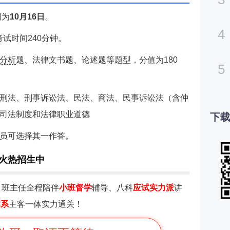
间为
10月16日
。
4
，考试时间240分钟。
分析
题、法律文书题、论述题等题型，分值为180
5
刑法、刑事诉讼法、民法、商法、民事诉讼法（含仲
司法制度和法律职业道德
下载
员可选择其一作答。
班火热招生中
：
班主任全程陪伴
小班督学
辅导、八科
应试实力派
讲
体系
主客一体实力通关！