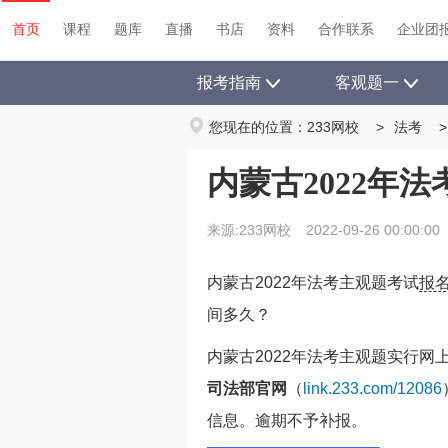
首页
课程
题库
直播
书店
资料
首页
课程
题库
直播
书店
资料
合作联系
企业团
报考指南
客观题一
您现在的位置：
233网校
>
法考
>
内蒙古2022年
来源:233网校
2022-09-26 00:00:00
内蒙古2022年法考主观题考试
报
间多久？
内蒙古2022年法考主观题实行网
司法部官网
（
link.233.com/12086
信息。逾期不予补报。