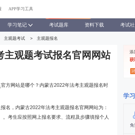
关于我们
帮助中心
APP学习工具
渠道合作
企业团报
报
APP学习工具
APP新客领7天题库会员
学习笔记
考试题库
资料下载
考试社
主观题考试
>
主观题报名
添
法考主观题考试报名官网网站
获
1
名
官方网站是哪个？内蒙古2022年法考主观题报名时
学
上报名，内蒙古2022年法考主观题报名官网网站为：
）。考生应按照网上报名要求、流程及步骤填报个人
免