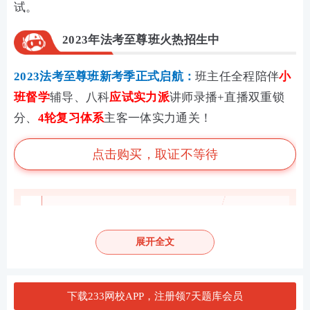
试。
2023年法考至尊班火热招生中
2023法考至尊班新考季正式启航：
班主任全程陪伴
小
班督学
辅导、八科
应试实力派
讲师录播+直播双重锁
分、
4轮复习体系
主客一体实力通关！
点击购买，取证不等待
第一轮复习：【
全科基础巩固
】
理解专业概
念，训练法律逻辑，形成法律思维
展开全文
第二轮复习：【
刷题强化记忆
】
以题带点，
强化巩固考点，归纳总结每个考点出题方
式，掌握答题
技巧
下载233网校APP，注册领7天题库会员