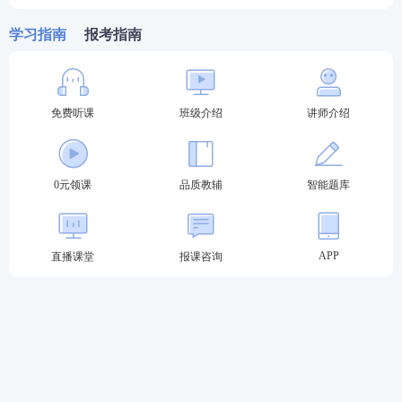
第三轮复习：【
高频考点带背
】
集中攻克高
学习指南
频得分考点，考前15页纸+音频磨耳朵,达到
报考指南
背诵的熟练度
第四轮复习：【
主观题专项冲刺
】
考前1个
免费听课
班级介绍
讲师介绍
月冲刺接力，集中突破主观题
知识点
，掌握
主观题提分技巧，硬核通关
♥
4轮授课体系主客一体，什么都不用多想，
0元领课
品质教辅
智能题库
只需要跟着老师学，顺利突破合格线♥
报考关注：
【
法考主观题报名时间
】【
法考报考信息
APP
直播课堂
报课咨询
查询
】
备考资料：
【
免费领《内部讲义》包邮
】【
法考备考
资料免费下载
】