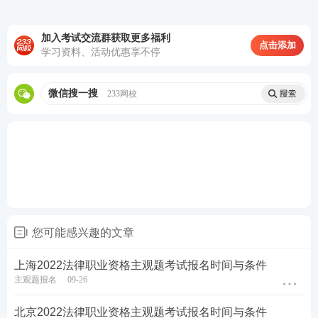
分、
4轮复习体系
主客一体实力通关！
加入考试交流群获取更多福利
点击购买，取证不等待
点击添加
学习资料、活动优惠享不停
微信搜一搜
233网校
第一轮复习：【
全科基础巩固
】
理解专业概
念，训练法律逻辑，形成法律思维
第二轮复习：【
刷题强化记忆
】
以题带点，
强化巩固考点，归纳总结每个考点出题方
式，掌握答题
技巧
第三轮复习：【
高频考点带背
】
集中攻克高
频得分考点，考前15页纸+音频磨耳朵,达到
您可能感兴趣的文章
背诵的熟练度
上海2022法律职业资格主观题考试报名时间与条件
第四轮复习：【
主观题专项冲刺
】
考前1个
主观题报名
09-26
月冲刺接力，集中突破主观题
知识点
，掌握
北京2022法律职业资格主观题考试报名时间与条件
主观题提分技巧，硬核通关