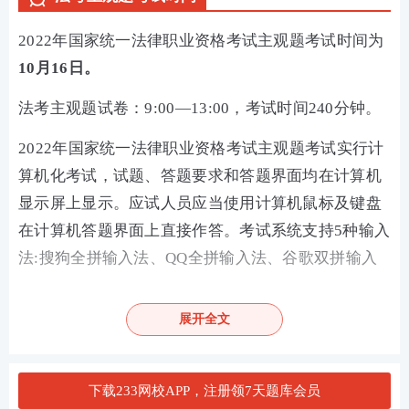
2022年国家统一法律职业资格考试主观题考试时间为
10月16日。
法考主观题试卷：9:00—13:00，考试时间240分钟。
2022年国家统一法律职业资格考试主观题考试实行计
算机化考试，试题、答题要求和答题界面均在计算机
显示屏上显示。应试人员应当使用计算机鼠标及键盘
在计算机答题界面上直接作答。考试系统支持5种输入
法:搜狗全拼输入法、QQ全拼输入法、谷歌双拼输入
法、搜狗五笔输入法（86版）、极品五笔输入法（86
版），港澳考区应试人员可以选择使用仓颉输入法和
展开全文
速成输入法，应试人员使用其中一种输入法作答。考
试系统不支持手写板、语音等辅助输入设备与软件。
下载233网校APP，注册领7天题库会员
应试人员因身体、年龄等原因使用计算机考试确有困