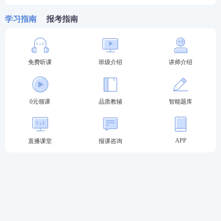
难的，可在确认报名参加主观题考试时申请使用纸笔
学习指南
报考指南
答题方式，试题、答题要求均在计算机显示屏上显
示，应试人员在答题纸上作答。
免费听课
班级介绍
讲师介绍
选择使用少数民族语言文字试卷的，实行纸笔答题方
式，试题、答题要求均在计算机显示屏上显示，应试
人员在答题纸上作答。
0元领课
品质教辅
智能题库
省（区、市）司法行政机关根据参加纸笔答题人员数
量等情况集中设置纸笔考试考区考点考场，新疆生产
APP
直播课堂
报课咨询
建设兵团不设置纸笔考试考点考场。
2023年法考至尊班火热招生中
2023法考至尊班新考季正式启航：
班主任全程陪伴
小
班督学
辅导、八科
应试实力派
讲师录播+直播双重锁