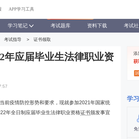
关于我们
帮助中心
APP学习工具
渠道合作
企业团报
报
APP学习工具
APP新客领7天题库会员
学习笔记
考试题库
资料下载
考试社
考试指导
>
证书领取
添
22年应届毕业生法律职业资
获
1
7:57
学
当前疫情防控形势和要求，现就参加2021年国家统
022年全日制应届毕业生法律职业资格
证书
颁发事宜
免