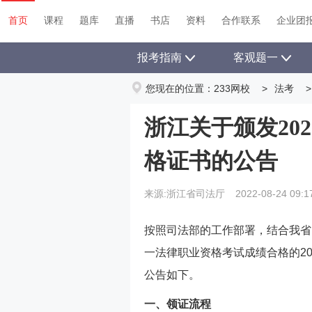
首页
课程
题库
直播
书店
资料
首页
课程
题库
直播
书店
资料
合作联系
企业团
报考指南
客观题一
您现在的位置：
233网校
>
法考
>
浙江关于颁发20
格证书的公告
来源:浙江省司法厅
2022-08-24 09:1
按照司法部的工作部署，结合我省
一法律职业资格考试成绩合格的2
公告如下。
一、领证流程