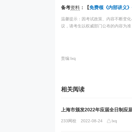
备考
资料
：【
免费领《内部讲义》
温馨提示：因考试政策、内容不断变化
议，请考生以权威部门公布的内容为准
责编:lxq
相关阅读
上海市颁发2022年应届全日制
233网校
2022-08-24
lxq