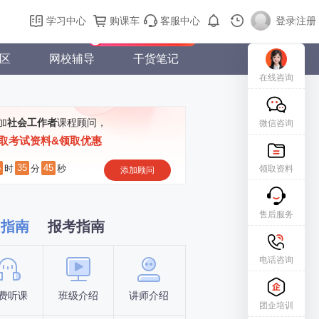
购课车
登录/注册
学习中心
购课车
客服中心
登录
|
注册
新用户专属礼包免费领
区
网校辅导
干货笔记
在线咨询
加
社会工作者
课程顾问，
微信咨询
取考试资料&领取优惠
6
35
44
时
分
秒
领取资料
添加顾问
售后服务
习指南
报考指南
电话咨询
费听课
班级介绍
讲师介绍
新手指南
报名时间
团企培训