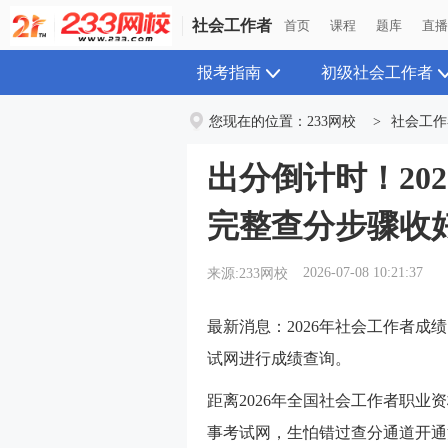
社会工作者
社会工作者
首页
首页
课程
课程
题库
题库
直
直
报考指南
初级社会工作者
您现在的位置：
233网校
>
社会工作
出分倒计时！20
完整查分步骤收
2026-07-08 10:21:37
来源:233网校
最新消息：2026年社会工作者成
试网进行成绩查询。
距离2026年全国社会工作者职
事考试网，生怕错过查分通道开通