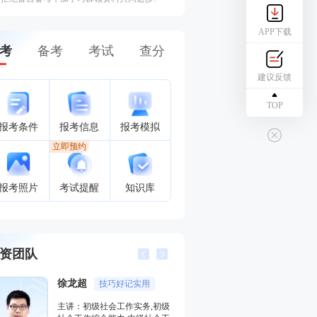
APP下载
考
备考
考试
查分
建议反馈
TOP
报考条件
报考信息
报考模拟
立即预约
报考照片
考试提醒
知识库
资团队
刘晓晨
何平
社工女神
干货十足
主讲：初级社会工作综合能力,
主讲：中级社会工