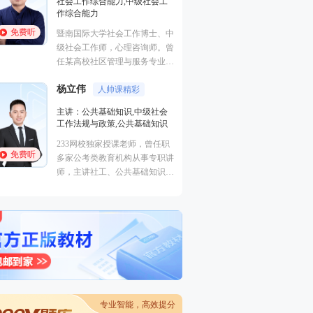
初级社会工作实务,中级社会工
北京某知名大学副
作综合能力,中级社会工作实务,
学周恩来政府管理
高级社会工作实务
免费听
免费听
与社会工作专业博
中国人民大学硕士，社会工作
夷大学社会工作学
师、心理咨询师，曾四次担任Ja
马海燕
一听就
(国际青年成就)大学生事业起航
课程团队队长，在《社会福
主讲：初级社会工
刘战旗
利》、《中国社会报》、《中国
案例讲解透彻
高校高级教师，社
妇女报》、《中国发展简报》等
家社工机构督导，
主讲：中级社会工作实务
报刊杂志发表专业文章20余篇。
免费听
近30篇。参与北
议题包括：儿童权利、社区发
社会工作专业硕士，高校社会工
府购买服务项目二
展、社会性别、NGO倡导等。
作副教授，多年社会工作专业教
来每年均参与北京
免费听
学、科研经验。
考试辅导与各类社
社区社工入职培训
干部招录的笔试面
专业智能，高效提分