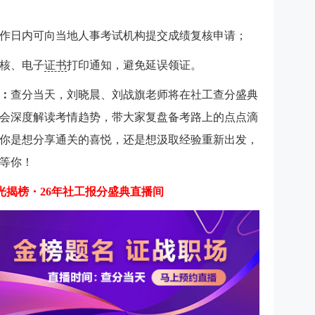
工作日内可向当地人事考试机构提交成绩复核申请；
核、电子
证书
打印通知，避免延误领证。
：
查分当天，刘晓晨、刘战旗老师将在社工查分盛典
会深度解读考情趋势，带大家复盘备考路上的点点滴
你是想分享通关的喜悦，还是想汲取经验重新出发，
等你！
光揭榜・26年社工报分盛典直播间