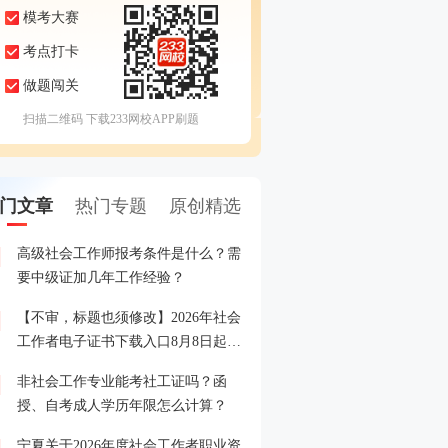
模考大赛
考点打卡
做题闯关
扫描二维码 下载233网校APP刷题
门文章
热门专题
原创精选
高级社会工作师报考条件是什么？需
2027年全国社会工作者考
1
要中级证加几年工作经验？
及入口
【不审，标题也须修改】2026年社会
星光揭榜·2026年社工报
2
工作者电子证书下载入口8月8日起开
通！
非社会工作专业能考社工证吗？函
2026年社会工作者成绩合
3
授、自考成人学历年限怎么计算？
及考后审核通知
宁夏关于2026年度社会工作者职业资
2026年社会工作者晒分有