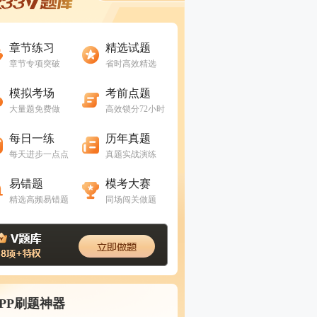
进入做题
进入做题
章节练习
精选试题
章节专项突破
省时高效精选
进入做题
进入做题
模拟考场
考前点题
大量题免费做
高效锁分72小时
进入做题
进入做题
每日一练
历年真题
每天进步一点点
真题实战演练
进入做题
进入做题
易错题
模考大赛
精选高频易错题
同场闯关做题
APP刷题神器