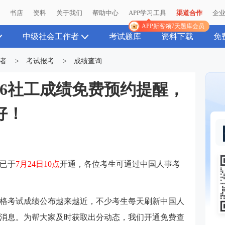
播
播
书店
书店
资料
资料
关于我们
关于我们
帮助中心
帮助中心
APP学习工具
APP学习工具
渠道合作
渠道合作
企
企
APP新客领7天题库会员
APP新客领7天题库会员
中级社会工作者
考试题库
资料下载
免
者
>
考试报考
>
成绩查询
26社工成绩免费预约提醒，
好！
绩已于
7月24日10点
开通，各位考生可通过中国人事考
业资格考试成绩公布越来越近，不少考生每天刷新中国人
消息。为帮大家及时获取出分动态，我们开通免费查