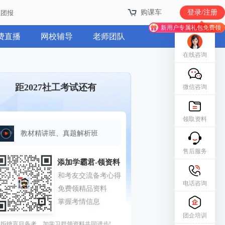
购课车
购课车
登录/注册
登录/注册
业团报
业团报
新用户专属礼包免费领
新用户专属礼包免费领
费直播
网校辅导
老师团队
在线咨询
距2027社工考试还有
微信咨询
领取资料
教材精讲班、真题解析班
售后服务
电话咨询
团企培训
拒绝盲目备考，加学习群领资料共同进步!