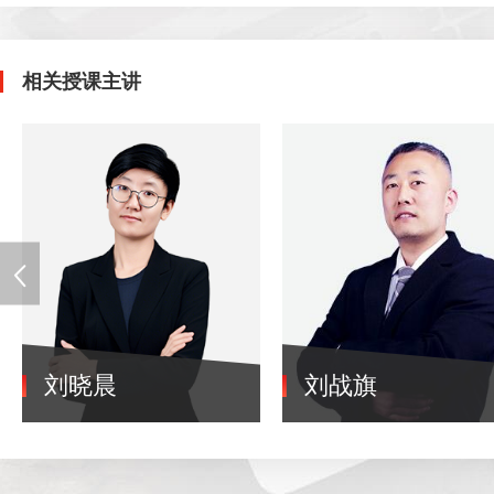
相关授课主讲
刘晓晨
刘战旗