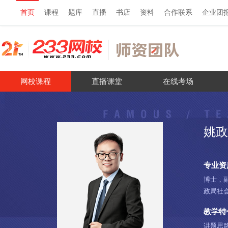
首页
课程
题库
直播
书店
资料
合作联系
企业团
网校课程
直播课堂
在线考场
姚政
专业资
博士，
政局社
验。
教学特
讲题思