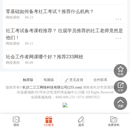
零基础如何备考社工考试？推荐什么机构？
网校课程
06-23
社工考试备考课程推荐？ 往届学员推荐的社工老师竟然是
他们！
网校课程
06-11
社会工作者网课哪个好？推荐233网校
网校课程
06-09
收藏
触屏版
电脑版
意见反馈
合作联系
版权所有©
长沙二三三网络科技有限公司(233.com)
湖南省长沙市芙蓉区定王台
分享
街道建湘路393号长沙世茂环球金融中心32楼 All Rights Reserved
全国客服热线：4000-800-233 / 0731-89907953
课程
0元畅享
题库
免费资料