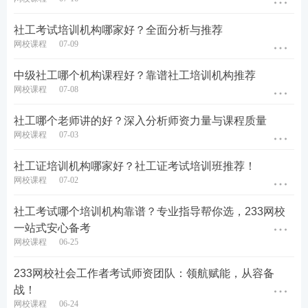
除了丰富的试题资源外，233网校的题库还提供了多
社工考试培训机构哪家好？全面分析与推荐
种特色功能和服务。如
章节练习、模拟试题、历年真
网校课程
07-09
题、每日一练
等试题在线做功能，让考生可以随时随
地进行刷题练习。每道题均配有专业的答案解析和解
中级社工哪个机构课程好？靠谱社工培训机构推荐
网校课程
07-08
题思路，帮助考生真正学透试题中包含的考点。此
外，题库还提供了
错题重做、做题报告、模考大赛、
社工哪个老师讲的好？深入分析师资力量与课程质量
答题闯关、考点打卡
等特色功能和服务，让考生能够
网校课程
07-03
全面了解自己的学习情况和进步空间。
社工证培训机构哪家好？社工证考试培训班推荐！
网校课程
07-02
社工考试哪个培训机构靠谱？专业指导帮你选，233网校
一站式安心备考
网校课程
06-25
233网校社会工作者考试师资团队：领航赋能，从容备
战！
网校课程
06-24