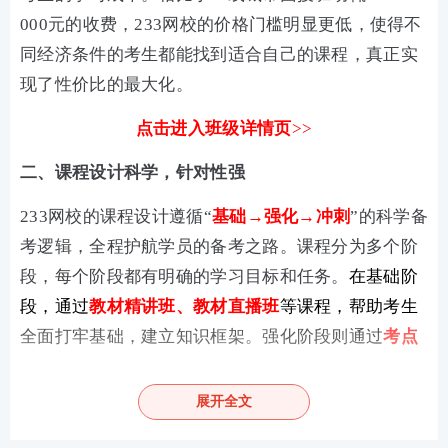
000元的收费，233网校的价格门槛明显更低，使得不
同经济条件的考生都能找到适合自己的课程，真正实
现了性价比的最大化。
点击进入班级详情
页
>>
二、课程设计科学，针对性强
233网校的课程设计遵循“
基础→强化→冲刺
”的科学备
考逻辑，全程护航学员的备考之路。课程分为多个阶
段，每个阶段都有明确的学习目标和任务。
在基础阶
段，通过
教材精讲班、教材直播班
等课程，帮助考生
全面打牢基础，建立知识框架。强化阶段则通过
考点
专项班、真题解析班
等课程，帮助考生突破薄弱环
节，提高应试能力。冲刺阶段则聚焦重点，通过
直播
展开全文
密训班、刷题实战班
等课程，帮助考生强化记忆，冲