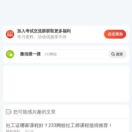
加入考试交流群获取更多福利
点击添加
学习资料、活动优惠享不停
微信搜一搜
233网校
三、题库资源丰富，刷题无忧
题库是备考社工师考试的重要工具之一。
233网校拥
有强大的题库资源，涵盖了初级、中级和高级社工师
考试的所有科目和题型。题库中的试题均由专业教研
团队精心编写和审核，确保试题的质量和准确性。同
时，题库还根据考试大纲和历年真题进行了实时更新
您可能感兴趣的文章
和优化，确保考生能够接触到最新的考试信息和题
型。
社工证哪家课程好？233网校社工师课程值得推荐！
网校课程
07-16