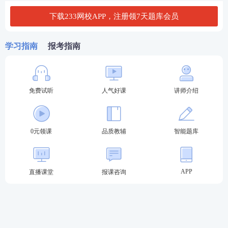
刺提分。
下载233网校APP，注册领7天题库会员
此外，233网校的课程还注重针对性和实用性。针对
社工师考试的重点和难点，课程进行了深入剖析和讲
学习指南
报考指南
解，帮助考生快速掌握核心考点。同时，课程还结合
了大量实际案例和模拟试题，让考生在模拟真实考试
环境中进行练习，提高应试技巧和心理素质。
免费试听
人气好课
讲师介绍
0元领课
品质教辅
智能题库
APP
直播课堂
报课咨询