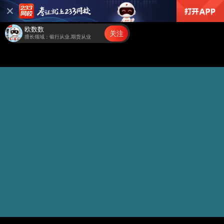
欧数数
关注
擅长领域：银行从业,期货从业