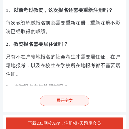
1、以前考过教资，这次报名还需要重新注册吗？
每次教资笔试报名前都需要重新注册，重新注册不影
响已经取得的成绩。
2、教资报名需要居住证吗？
只有不在户籍地报名的社会考生才需要居住证，在户
籍地报考，以及在校生在学校所在地报考都不需要居
住证。
3、教资报名有年龄限制吗？
教资报名只要未到退休年龄即可。
展开全文
加教师学霸君好友 享一对一答疑
下载233网校APP，注册领7天题库会员