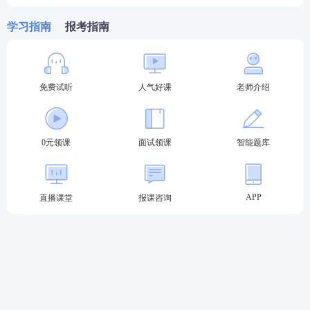
学习指南
报考指南
免费试听
人气好课
老师介绍
关于教师资格证考试
0元领课
面试领课
智能题库
教材精讲班
—讲解各章节知识点，系统性帮助
考生夯实基础。
APP
直播课堂
报课咨询
高频考点班
—复盘考点，串讲历年考试中反复
出题的高频考点，把时间用在刀刃上。
教学设计专题班
—将
重难点
以专题形式进行针
对性拆分讲解，帮助考生专项突破得分。
考前密训班
—考前点睛之讲，大题通解、考前