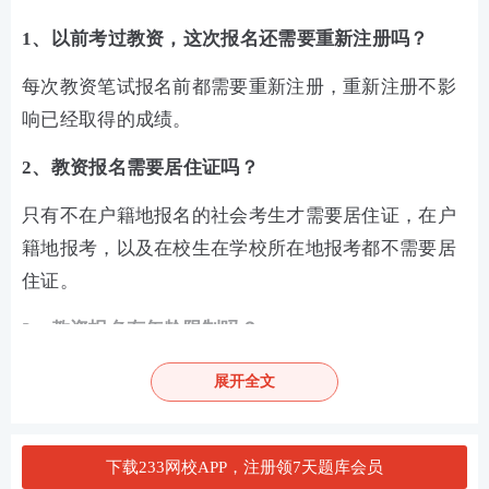
1、以前考过教资，这次报名还需要重新注册吗？
每次教资笔试报名前都需要重新注册，重新注册不影
响已经取得的成绩。
2、教资报名需要居住证吗？
只有不在户籍地报名的社会考生才需要居住证，在户
籍地报考，以及在校生在学校所在地报考都不需要居
住证。
3、教资报名有年龄限制吗？
教资报名只要未到退休年龄即可。
展开全文
加教师学霸君好友 享一对一答疑
下载233网校APP，注册领7天题库会员