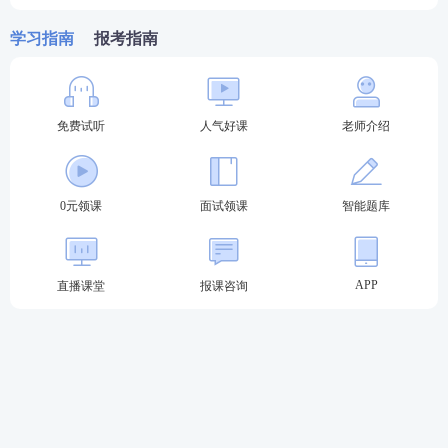
学习指南
报考指南
免费试听
人气好课
老师介绍
关于教师资格证考试
0元领课
面试领课
智能题库
教材精讲班
—讲解各章节知识点，系统性帮助
考生夯实基础。
APP
直播课堂
报课咨询
高频考点班
—复盘考点，串讲历年考试中反复
出题的高频考点，把时间用在刀刃上。
教学设计专题班
—将
重难点
以专题形式进行针
对性拆分讲解，帮助考生专项突破得分。
考前密训班
—考前点睛之讲，大题通解、考前