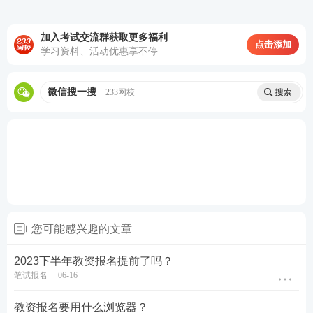
(1)姓名：按照身份证姓名填写，如果姓名中有孤僻
加入考试交流群获取更多福利
点击添加
字，直接粘贴
学习资料、活动优惠享不停
(2)证件类型与号码：选择身份证报考，如实填写身份
微信搜一搜
233网校
证号码
(3)登录密码：密码长度8-16个字符，须同时包含小写
字母、大写字母及数字，注意记住密码，如果密码连
续输错10次，账号会被锁定。
手机短信是密码遗忘时进行密码重置的重要途径，请
不要在报考中小学教师资格考试期间更换手机号，以
您可能感兴趣的文章
免密码无法重置。
2023下半年教资报名提前了吗？
加教师学霸君好友 享一对一答疑
笔试报名
06-16
教资报名要用什么浏览器？