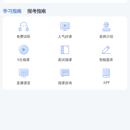
第三步：
点击注册
学习指南
报考指南
第四步：
考生注册信息填写
第五步：
点击确认承诺
免费试听
人气好课
老师介绍
第六步：
完善个人信息，按红色字体提示填写好个人
信息。
0元领课
面试领课
智能题库
第七步：
上传个人证件照。
第八步：
确认个人信息，如果有误则修改，无误则保
APP
直播课堂
报课咨询
存个人信息即可。
教师资格证报名注册信息如何填写?
注意：其中∗为必填项，信息全部正确输入后，请
按“注册”按钮进行注册，各项信息填写说明：