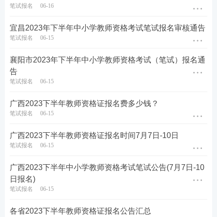
笔试报名
06-16
宜昌2023年下半年中小学教师资格考试笔试报名审核通告
笔试报名
06-15
襄阳市2023年下半年中小学教师资格考试（笔试）报名通
告
关于教师资格证考试
笔试报名
06-15
广西2023下半年教师资格证报名费多少钱？
笔试报名
06-15
教材精讲班
—讲解各章节
知识点
，系统性帮助
考生夯实基础。
广西2023下半年教师资格证报名时间7月7日-10日
笔试报名
06-15
高频考点班
—复盘考点，串讲历年考试中反复
出题的高频考点，把时间用在刀刃上。
广西2023下半年中小学教师资格考试笔试公告(7月7日-10
教学设计专题班
—将
重难点
以专题形式进行针
日报名)
笔试报名
06-15
对性拆分讲解，帮助考生专项突破得分。
考前密训班
—考前点睛之讲，大题通解、考前
各省2023下半年教师资格证报名公告汇总