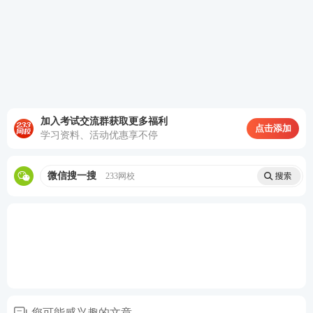
1.网上注册：7月4日起，所有考生报名前均须通过中
小学教师资格考试官网(https://link.233.com/13407)注
册，填写真实姓名、证件类型、证件号码及手机号等
信息，注册信息必须与证件信息一致。每个手机号只
能注册一次，并接收短信验证。
加入考试交流群获取更多福利
点击添加
2.网上报名：7月7日～10日，10日截止到16:00。
学习资料、活动优惠享不停
3.网上审核：7月9日～11日，11日截止到16:00。
微信搜一搜
233网校
4.网上缴费：审核通过即可缴费，时间截止到7月12日
24:00，
逾期不能缴费。缴费完成的状态以报名系统反
馈为准，请考生在缴费截止前关注确认。如重复缴
费，后期系统会自动退费。
注：根据苏发改收费发〔2023〕671号文件精神，江
苏省中小学教师资格考试笔试收费标准为
每人每科65
您可能感兴趣的文章