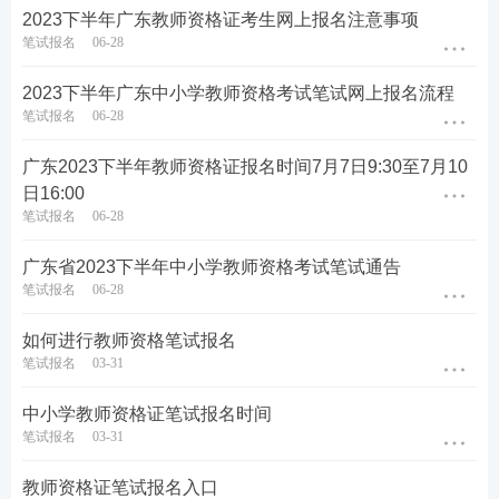
责。如因不符合报考条件、填写信息错误等原因造成
2023下半年广东教师资格证考生网上报名注意事项
面试
、认定等后续环节不能完成，后果由考生承担。
笔试报名
06-28
考生报名各项信息、科目及考区，一经审核通过，均
2023下半年广东中小学教师资格考试笔试网上报名流程
不能更改。
笔试报名
06-28
4.所有考生(含在我省学习、工作和生活的港澳台居民)
广东2023下半年教师资格证报名时间7月7日9:30至7月10
报名的考区应选择以下三项之一：
日16:00
笔试报名
06-28
(1)户籍所在设区市考区。
广东省2023下半年中小学教师资格考试笔试通告
(2)居住证所在设区市考区(报名时须持有在有效期内
笔试报名
06-28
的居住证)。
如何进行教师资格笔试报名
笔试报名
03-31
(3)学籍所在设区市考区(仅限普通高等学校全日制在
读学生)。
中小学教师资格证笔试报名时间
笔试报名
03-31
考试地点以准考证上通知为准，具体考区列表及选报
要求见附件1。
教师资格证笔试报名入口