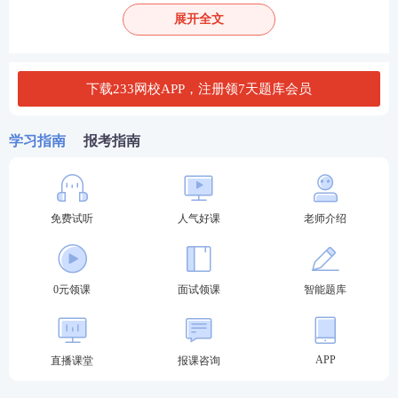
(三)在江苏省学习、工作和生活的港澳台居民，凡遵
展开全文
守《中华人民共和国宪法》和法律，拥护中国共产党
领导，坚持社会主义办学方向，贯彻党的教育方针，
根据自愿原则，可以参加中小学教师资格考试。考生
下载233网校APP，注册领7天题库会员
应持有公安机关签发有效期内的港澳台居民居住证、
港澳居民来往大陆通行证、五年有效期内的台湾居民
学习指南
报考指南
来往大陆通行证，并符合规定的学历要求。
(四)受到剥夺政治权利，或故意犯罪受到有期徒刑以
免费试听
人气好课
老师介绍
上刑事处罚的人员，不得报名参加考试;被撤销教师资
格的人员，5年内不得报名参加考试;参加教师资格考
试有作弊行为的人员，3年内不得再次参加教师资格考
0元领课
面试领课
智能题库
试。
二、报名时间和要求
APP
直播课堂
报课咨询
(一)报名时间及流程