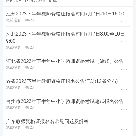
元。
江苏2023下半年教师资格证报名时间7月7日-10日16:00
笔试报名
06-28
5.请考生严格遵照各时间节点进行报名，逾期报名无
效。
河北2023下半年教师资格证报名时间7月7日8:00至10日
9:00
(二)报名须知
笔试报名
06-28
1.考生均须通过中小学教师资格考试官网进行网上报
河北省2023年下半年中小学教师资格考试（笔试）公告
名。
笔试报名
06-28
2.本次报名江苏省全部实行网上审核。审核结果以报
各省2023下半年教师资格证报名公告汇总(12省公布)
笔试报名
06-28
名系统反馈为准。为更好地服务考生，具体审核意见
还将以电子邮件的形式通知考生，请留意报名时所留
台州市2023年下半年中小学教师资格考试笔试报名公告
电子邮箱。报名人数较多时，审核状态可能会一直显
笔试报名
06-28
示“待审核”，请考生耐心等待。
广东教师资格证报名名常见问题及解答
笔试报名
06-28
3.考生本人对报考信息真实性、准确性、有效性负