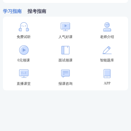
限制。
学习指南
报考指南
2、考试难度：已有面试考试经验，第二次参加面试轻
轻松松，教师资格证面试通过率高，在70%左右。
免费试听
人气好课
老师介绍
面试查分后30%的人会继续挑战不同类别的教师资
1、报名条件：幼儿和小学具有大专及以上学历就可报
0元领课
面试领课
智能题库
考，中学报考需本科学历(部分地区初中学历大专即
可)
APP
直播课堂
报课咨询
2、考试难度：高中>中职>初中>小学>幼儿，三个学
段
综合素质
内容相同，等同于免备考综合素质科目。
3、可教范围：高中可以教小学初中高中，初中可教初
中小学，小学可教小学，幼儿可教幼儿。
①考完小学教师资格证→升级考初中或高中教师资格