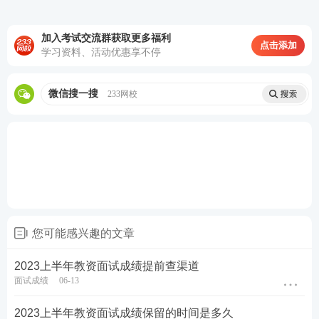
证→也可以考幼儿教师资格证
加入考试交流群获取更多福利
点击添加
②考完初中教师资格证→升级考高中教师资格证→也
学习资料、活动优惠享不停
可以考幼儿教师资格证
微信搜一搜
233网校
③考完高中教师资格证→可以转战考幼儿教师资格证
教资面试课程推荐
1
上岸无忧班：
理论+实战双重教学，直播密训
班从结构化、试讲到答辩串讲，直击面试现场。
加购>>
您可能感兴趣的文章
2
面试指导班：
360度详解面试全流程，含模
板和试讲示范，
加购 >>
2023上半年教资面试成绩提前查渠道
面试成绩
06-13
★推荐：加教师学霸君微信【ks233wx3】享1v1
2023上半年教资面试成绩保留的时间是多久
报考答疑。扫码添加↓↓