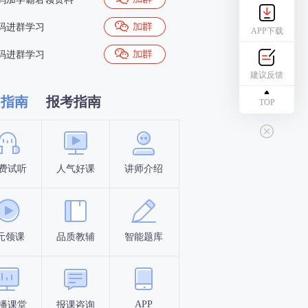
码进群学习
APP下载
码进群学习
建议反馈
习指南
报考指南
TOP
费试听
人气好课
讲师介绍
新手指南
报名时间
元领课
品质教辅
智能题库
报名条件
考试时间
APP
播课堂
报课咨询
答题闯关
考点打卡