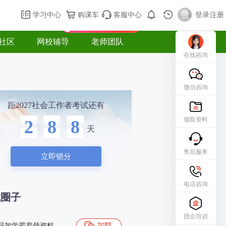
购课车
登录/注册
学习中心
购课车
客服中心
登录
|
注册
新用户专属礼包免费领
社区
网校辅导
老师团队
在线咨询
微信咨询
距2027社会工作者考试还有
领取资料
2
8
8
天
售后服务
立即锁分
电话咨询
试圈子
团企培训
码加学霸君领资料