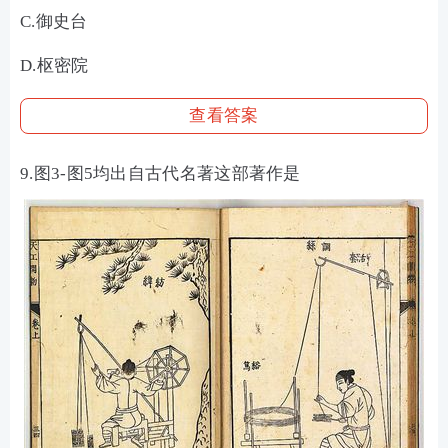
C.御史台
D.枢密院
查看答案
9.图3-图5均出自古代名著这部著作是