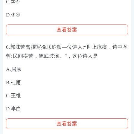
C.②④
D.③④
查看答案
6.郭沬苦曾撰写挽联称颂—位诗人:“世上疮痍，诗中圣
哲;民间疾苦，笔底波澜。”，这位诗人是
A.屈原
B.杜甫
C.王维
D.李白
查看答案