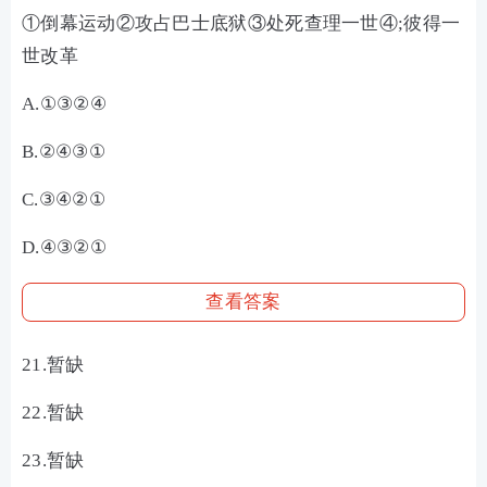
①倒幕运动②攻占巴士底狱③处死查理一世④;彼得一
世改革
A.①③②④
B.②④③①
C.③④②①
D.④③②①
查看答案
21.暂缺
22.暂缺
23.暂缺