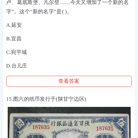
卢、葛底斯堡、凡尔登……今天又增加了一个新的名
字”。这个“新的名字”是( )。
A.延安
B.宜昌
C.宛平城
D.台儿庄
查看答案
15.图六的纸币发行于(陕甘宁边区)