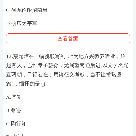
C.创办轮船招商局
D.镇压太平军
查看答案
12.蔡元培在一幅挽联写到，“为地方兴教养诸业，继
起有人，岂惟孝子慈孙，尤属望南通后进;以文学名光
宣两朝，日记若在，用裨征文考献，当不让常熟遗
篇”，缅怀的是 () 。
A.严复
B.张謇
C.陶行知