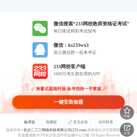
微信搜索“233网校教师资格证考试”
每日推送精彩考试报考
微信：ks233wx3
加入微信群一起来考证
233网校客户端
1000万考生都在用的APP
海量试题随时做,备考指南一手掌握
一键安装做题
收藏
触屏版
电脑版
意见反馈
合作联系
版权所有©
长沙二三三网络科技有限公司(233.com)
湖南省长沙市芙蓉区定王台
分享
街道建湘路393号长沙世茂环球金融中心32楼 All Rights Reserved