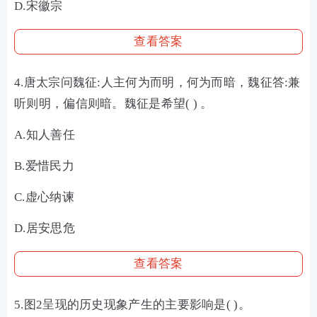
D.宋徽宗
查看答案
4.唐太宗问魏征:人主何为而明，何为而暗，魏征答:兼
听则明，偏信则暗。魏征是希望( ) 。
A.知人善任
B.爱惜民力
C.虚心纳谏
D.居安思危
查看答案
5.图2呈现的历史现象产生的主要影响是( )。