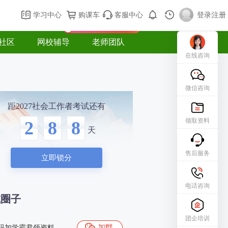
购课车
登录/注册
学习中心
购课车
客服中心
登录
|
注册
新用户专属礼包免费领
社区
网校辅导
老师团队
在线咨询
微信咨询
距2027社会工作者考试还有
领取资料
2
8
8
天
售后服务
立即锁分
电话咨询
试圈子
团企培训
码加学霸君领资料