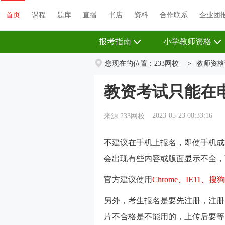
首页
课程
题库
直播
书店
资料
首页
课程
题库
直播
书店
资料
合作联系
企业团
报考指南
小学教师资格
您现在的位置：
233网校
>
教师资格
教资考试只能在
2023-05-23 08:33:16
来源:233网校
不建议在手机上报名，
即使手机成
会出现有些内容或版面显示不全，
官方建议使用
Chrome、IE11、搜
另外，考生报名是要先注册，注册
片不合格是不能用的，上传后要等