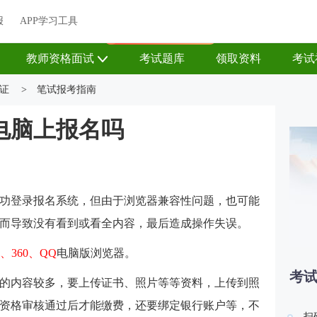
关于我们
帮助中心
APP学习工具
渠道合作
企业团报
报
APP学习工具
APP新客领7天题库会员
教师资格面试
考试题库
领取资料
考试
证
>
笔试报考指南
电脑上报名吗
功登录报名系统，但由于浏览器兼容性问题，也可能
而导致没有看到或看全内容，最后造成操作失误。
狗、360、QQ
电脑版浏览器。
考
的内容较多，要上传证书、照片等等资料，上传到照
资格审核通过后才能缴费，还要绑定银行账户等，不
扫