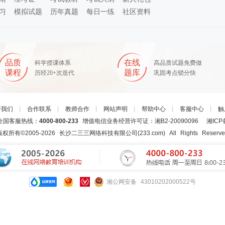
习
模拟试题
历年真题
每日一练
社区资料
品质
在线
科学授课体系
高品质试题免费做
课程
题库
历经20+次迭代
巩固考点锁分快
于我们
┊
合作联系
┊
教师合作
┊
网站声明
┊
帮助中心
┊
客服中心
┊
触
国客服热线：
4000-800-233
增值电信业务经营许可证：湘B2-20090096
湘ICP
版权所有©2005-
2026
长沙二三三网络科技有限公司(233.com)
All Rights Reserv
湘公网安备 43010202000522号