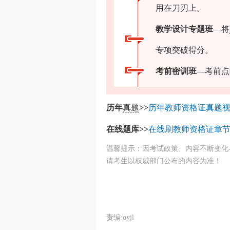
用在刀刃上。
教学设计专题班
—将
专项突破得分。
考前密训班
—考前点
历年
真题
>>
历年教师资格证真题
在线题库>>
在线刷教师资格证章节
温馨提示：因考试政策、内容不断变化
请考生以权威部门公布的内容为准！
责编:oyjl