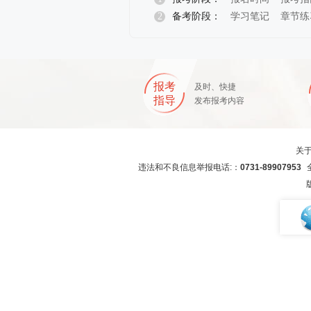
2
备考阶段：
学习笔记
章节练
报名指导
报考
及时、快捷
指导
发布报考内容
关
违法和不良信息举报电话:：
0731-89907953
全