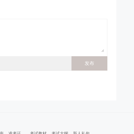
南
准考证
考试教材
考试大纲
新人礼包