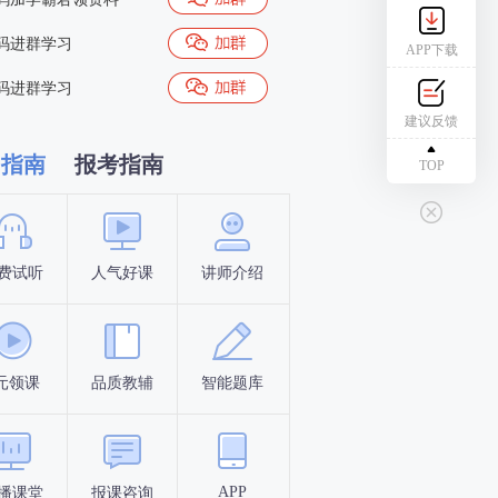
码进群学习
APP下载
码进群学习
建议反馈
习指南
报考指南
TOP
费试听
人气好课
讲师介绍
新手指南
报名时间
元领课
品质教辅
智能题库
报名条件
考试时间
APP
播课堂
报课咨询
答题闯关
考点打卡