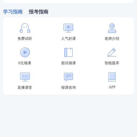
学习指南
报考指南
免费试听
人气好课
老师介绍
0元领课
面试领课
智能题库
关于教师资格证考试
APP
直播课堂
报课咨询
教材精讲班
—讲解各章节知识点，系统性帮助
考生夯实基础。
高频考点班
—复盘考点，串讲历年考试中反复
出题的高频考点，把时间用在刀刃上。
教学设计专题班
—将重难点以专题形式进行针
对性拆分讲解，帮助考生专项突破得分。