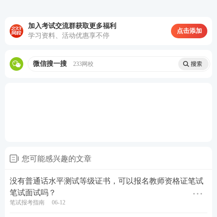
考前密训班
—考前点睛之讲，大题通解、考前
加入考试交流群获取更多福利
定心丸。
点击添加
学习资料、活动优惠享不停
历年真题>>
历年教师资格证真题视频课程学习
微信搜一搜
233网校
在线题库>>
在线刷教师资格证章节练习/模拟试题/历
年真题
您可能感兴趣的文章
没有普通话水平测试等级证书，可以报名教师资格证笔试
笔试面试吗？
笔试报考指南
06-12