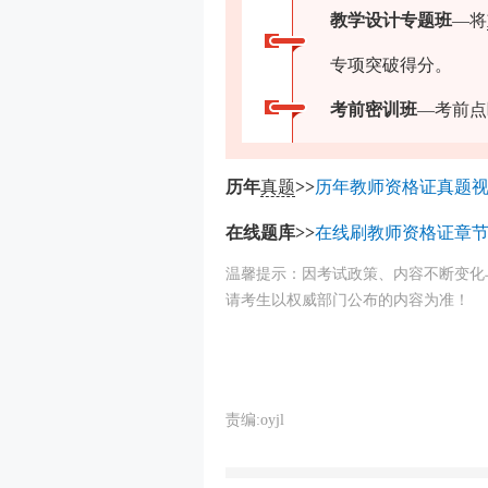
教学设计专题班
—将
专项突破得分。
考前密训班
—考前点
历年
真题
>>
历年教师资格证真题
在线题库>>
在线刷教师资格证章节
温馨提示：因考试政策、内容不断变化
请考生以权威部门公布的内容为准！
责编:oyjl