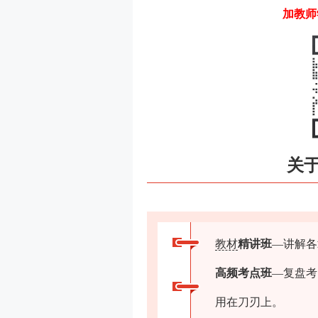
加教师
关
教材
精讲班
—讲解各
高频考点班
—复盘考
用在刀刃上。