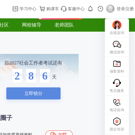
购课车
登录/注册
学习中心
购课车
客服中心
登录
|
注册
新用户专属礼包免费领
社区
网校辅导
老师团队
在线咨询
微信咨询
距2027社会工作者考试还有
领取资料
2
8
6
天
售后服务
立即锁分
电话咨询
试圈子
团企培训
码加学霸君领资料