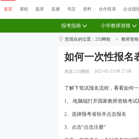
首页
课程
题库
直播
书店
资料
首页
课程
题库
直播
书店
资料
合作联系
企业团
报考指南
小学教师资格
您现在的位置：
233网校
>
教师资格
如何一次性报名
2023-05-23 08:27:08
来源:233网校
了解下笔试报名流程，看看如何一
1、.电脑端打开国家教师资格考试
2、选择报考省份并点击报名
3、点击“点击注册”