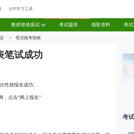
关于我们
帮助中心
APP学习工具
渠道合作
企业团报
报
APP学习工具
APP新客领7天题库会员
教师资格面试
考试题库
领取资料
考试
证
>
笔试报考指南
表笔试成功
次性就报名成功。
网，点击“网上报名”
考
扫