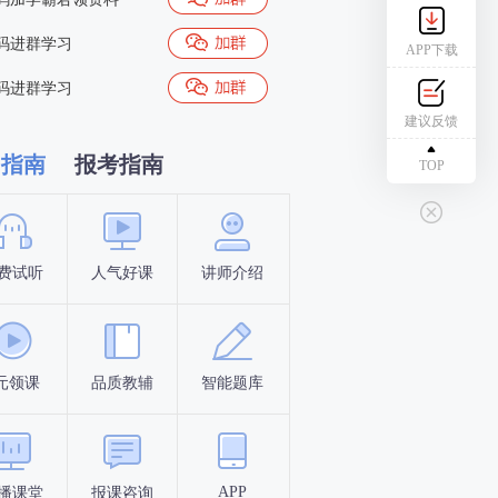
码进群学习
APP下载
码进群学习
建议反馈
习指南
报考指南
TOP
费试听
人气好课
讲师介绍
新手指南
报名时间
元领课
品质教辅
智能题库
报名条件
考试时间
APP
播课堂
报课咨询
答题闯关
考点打卡