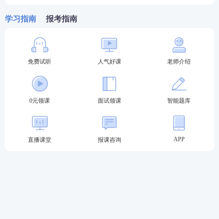
北京、江西、辽宁、广东、青海、福建、广西、吉
学习指南
报考指南
林、湖南、甘肃、四川、云南、江苏、贵州、天津、
黑龙江、西藏、新疆、内蒙古19个地区，大专及以上
学历即可报考初中教师资格证。
免费试听
人气好课
老师介绍
这些地区初中教资报名学历门槛为本科学历：
海南、上海、重庆、安徽、山东、陕西、浙江、河
0元领课
面试领课
智能题库
北、湖北、宁夏、河南、山西12个地区本科及以上学
历才可报考初中教师资格证。
APP
直播课堂
报课咨询
加教师学霸君好友 享一对一答疑