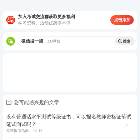
加入考试交流群获取更多福利
关于教师资格证考试
点击添加
学习资料、活动优惠享不停
微信搜一搜
233网校
教材精讲班
—讲解各章节
知识点
，系统性帮助
考生夯实基础。
高频考点班
—复盘考点，串讲历年考试中反复
出题的高频考点，把时间用在刀刃上。
教学设计专题班
—将
重难点
以专题形式进行针
对性拆分讲解，帮助考生专项突破得分。
您可能感兴趣的文章
考前密训班
—考前点睛之讲，大题通解、考前
定心丸。
没有普通话水平测试等级证书，可以报名教师资格证笔试
笔试面试吗？
笔试报考指南
06-12
历年
真题
>>
历年教师资格证真题视频课程学习