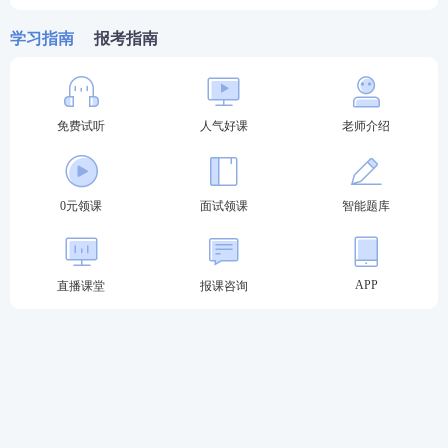
高频考点班
—复盘考点，串讲历年考试中反复
学习指南
报考指南
出题的高频考点，把时间用在刀刃上。
教学设计专题班
—将
重难点
以专题形式进行针
对性拆分讲解，帮助考生专项突破得分。
免费试听
人气好课
老师介绍
考前密训班
—考前点睛之讲，大题通解、考前
定心丸。
0元领课
面试领课
智能题库
历年
真题
>>
历年教师资格证真题视频课程学习
在线题库>>
在线刷教师资格证章节练习/模拟试题/历
APP
直播课堂
报课咨询
年真题