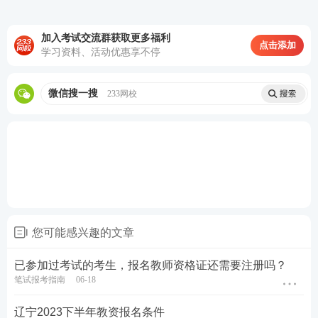
有作弊行为的，按照《国家教育考试违规处理办法》
的相关规定执行。
加入考试交流群获取更多福利
点击添加
学习资料、活动优惠享不停
加教师学霸君好友 享一对一答疑
微信搜一搜
233网校
关于教师资格证考试
您可能感兴趣的文章
已参加过考试的考生，报名教师资格证还需要注册吗？
教材精讲班
—讲解各章节
知识点
，系统性帮助
笔试报考指南
06-18
考生夯实基础。
高频考点班
—复盘考点，串讲历年考试中反复
辽宁2023下半年教资报名条件