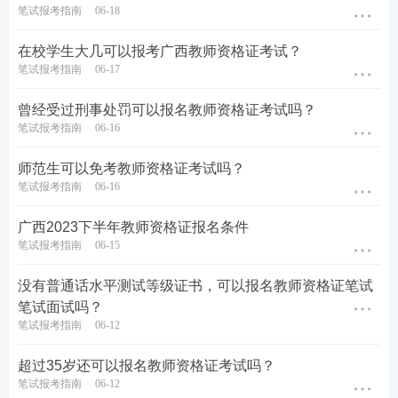
笔试报考指南
06-18
出题的高频考点，把时间用在刀刃上。
教学设计专题班
—将
重难点
以专题形式进行针
在校学生大几可以报考广西教师资格证考试？
笔试报考指南
06-17
对性拆分讲解，帮助考生专项突破得分。
考前密训班
—考前点睛之讲，大题通解、考前
曾经受过刑事处罚可以报名教师资格证考试吗？
定心丸。
笔试报考指南
06-16
师范生可以免考教师资格证考试吗？
历年真题>>
历年教师资格证真题视频课程学习
笔试报考指南
06-16
在线题库>>
在线刷教师资格证章节练习/模拟试题/历
广西2023下半年教师资格证报名条件
笔试报考指南
06-15
年真题
没有普通话水平测试等级证书，可以报名教师资格证笔试
笔试面试吗？
笔试报考指南
06-12
超过35岁还可以报名教师资格证考试吗？
笔试报考指南
06-12