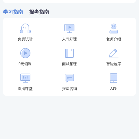
凡遵守《中华人民共和国宪法》和法律，拥护中国共
产党领导，坚持社会主义办学方向，贯彻党的教育方
学习指南
报考指南
针，根据自愿原则，可参加中小学教师资格考试。
（二）普通高校在校生报名应满足的条件
免费试听
人气好课
老师介绍
在报考地全日制普通高校就读的在校三年级以上（含
三年级）学生，或户籍在报考地，在省外全日制普通
0元领课
面试领课
智能题库
高校就读的在校三年级以上（含三年级）学生。
此类考生报名参加
笔试
的类别应与本人毕业时取得的
学历层次类别相适应，即满足报考地教师资格认定的
APP
直播课堂
报课咨询
学历条件。
（三）被撤销教师资格的，5年内不得报名参加考试；
受到剥夺政治权利，或故意犯罪受到有期徒刑以上刑
事处罚的，不得报名参加考试。曾参加教师资格考试