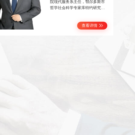
院现代服务系主任，鄂尔多斯市
哲学社会科学专家库特约研究
员。长期深耕社会工作专业领
域，聚焦教学核心、评估优化与
查看详情
人才培训等工作。主持校级重点
课程1门，指导学生在全国各类社
会工作实务大赛、社会工作教育
论坛等获奖8项，连续三届获校级
教学成果奖二等奖。主持教育部
产学研项目、自治区社科项目等1
2项，发表论文6篇，参编著作2
部。曾获内蒙古自治区高等院校
青年教师教学技能大赛三等奖、
校级青年教师技能大赛文科组一
等奖、混合式教学竞赛一等奖等
奖项。先后荣获“鄂尔多斯市Zui
美社工”““学校优秀教育工作
者”“”等荣誉称号。