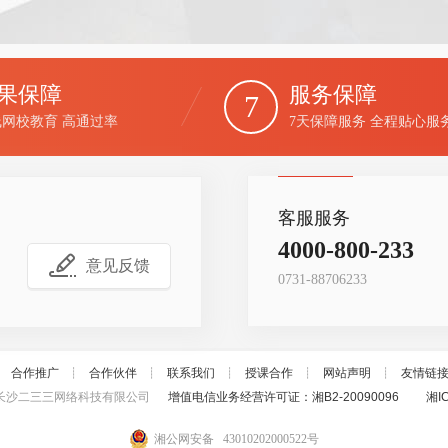
长。
果保障
服务保障
7
线网校教育 高通过率
7天保障服务 全程贴心服
客服服务
4000-800-233
意见反馈
0731-88706233
┊
合作推广
┊
合作伙伴
┊
联系我们
┊
授课合作
┊
网站声明
┊
友情链
6 长沙二三三网络科技有限公司
增值电信业务经营许可证：湘B2-20090096
湘I
湘公网安备 43010202000522号