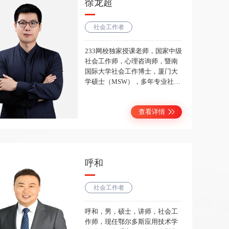
徐龙超
社会工作者
233网校独家授课老师，国家中级
社会工作师，心理咨询师，暨南
国际大学社会工作博士，厦门大
学硕士（MSW），多年专业社会
工作经历。曾荣获民政部职业院
校社工职业技能竞赛优秀指导老
查看详情
师，广东百名社工督导团成员，
惠州市社会组织评估专家库成
员。近年来一直从事社会工作与
志愿服务相关的培训、教育与研
究，曾为广西、佛山、深圳、广
呼和
州等地团干部、志愿者、社会组
织人才进行培训及授课。
社会工作者
呼和，男，硕士，讲师，社会工
作师，现任鄂尔多斯应用技术学