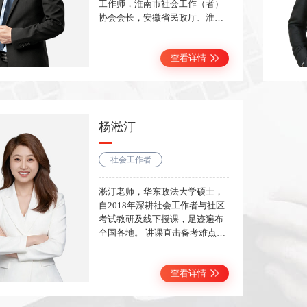
工作师，淮南市社会工作（者）
协会会长，安徽省民政厅、淮南
市民政局社会工作专业督导，淮
南市社会工作指导中心负责人，
查看详情
多年来一直从事社工师职业资格
考试培训工作，有着丰富的授课
经验。讲题思路清晰，逻辑严
谨，案例分析透彻，具有前瞻
性，答题方法实用，短时间内精
杨淞汀
妙把握得分点
社会工作者
淞汀老师，华东政法大学硕士，
自2018年深耕社会工作者与社区
考试教研及线下授课，足迹遍布
全国各地。 讲课直击备考难点，
兼顾理论深度与落地实用性，授
课风格平实、幽默，善用生活化
查看详情
的案例解构复杂的理论知识，深
入浅出、寓教于乐。爱笑爱讲故
事，真诚分享，与学员共同成