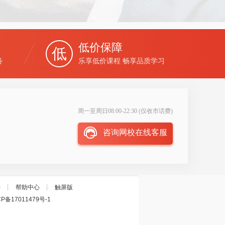
低价保障
低
务
乐享低价课程 畅享品质学习
周一至周日08:00-22:30 (仅收市话费)
咨询网校在线客服
接
┊
帮助中心
┊
触屏版
CP备17011479号-1