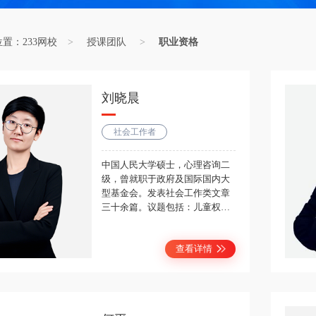
位置：
233网校
>
授课团队
>
职业资格
刘晓晨
社会工作者
中国人民大学硕士，心理咨询二
级，曾就职于政府及国际国内大
型基金会。发表社会工作类文章
三十余篇。议题包括：儿童权
利、社区发展、社会性别、NGO
倡导等。主要讲授：社会工作综
查看详情
合能力、社会工作实务。讲课幽
默风趣，感染力强，能吸引人不
停地学下去，而且考点把握精
准，详略得当，紧扣考题，让学
员信心满满地面对考试。