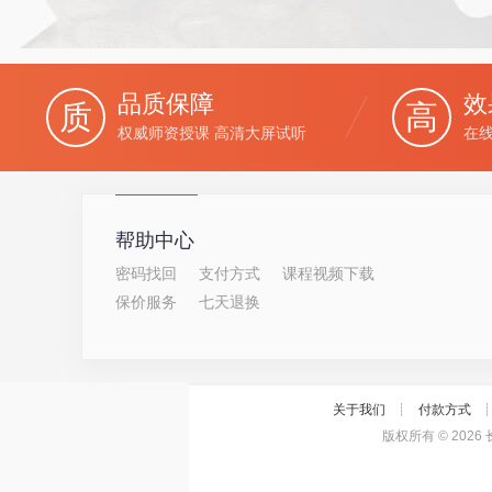
品质保障
效
质
高
权威师资授课 高清大屏试听
在
帮助中心
密码找回
支付方式
课程视频下载
保价服务
七天退换
关于我们
┊
付款方式
版权所有 ©
202