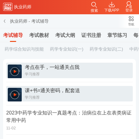
执业药师
下载APP
登录
搜索
执业药师
-
考试辅导
导航
考试辅导
考试教材
考试大纲
证书注册
章节练习
每
药学综合知识与技能
药学专业知识(一)
药学专业知识(二)
中药
考点在手，一站通关点我
学习推荐
课+书=通关密码，配套送
学习推荐
2023中药学专业知识一真题考点：治病位在上在表类病证
常用中药
11-02