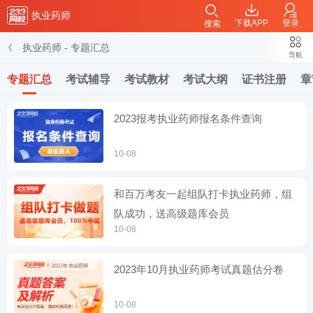
执业药师
下载APP
登录
搜索
执业药师
-
专题汇总
导航
专题汇总
考试辅导
考试教材
考试大纲
证书注册
章
2023报考执业药师报名条件查询
10-08
和百万考友一起组队打卡执业药师，组
队成功，送高级题库会员
10-08
2023年10月执业药师考试真题估分卷
10-08