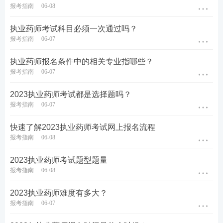
报考指南
06-08
换。该照片将用于准考证、考场座次表、
证书
、证书
查询认证系统，请上传照片时慎重选用。
执业药师考试科目必须一次通过吗？
报考指南
06-07
扫码免费处理报名照片，一键搞定照片审核
执业药师报名条件中的相关专业指哪些？
报考指南
06-07
2023执业药师考试都是选择题吗？
报考指南
06-07
快速了解2023执业药师考试网上报名流程
报考指南
06-08
2023执业药师考试题型题量
报考指南
06-08
2023执业药师难度有多大？
报考指南
06-07