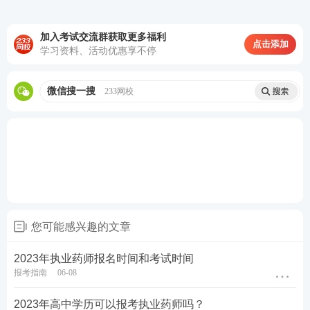
对于在线无法核验以及核验不通过的，须进行人工核
查，报考人员按报名地资格审核部门(机构)规定办理
加入考试交流群获取更多福利
点击添加
学习资料、活动优惠享不停
报考相关事项。
微信搜一搜
233网校
第七步：支付考试费用
通过资格核验后，报考人员可按报名地考试组织机构
规定的缴费方式，到指定地点现场缴费或通过网上支
付平台进行支付，费用支付完成后报名工作结束。
02
执业药师报名注意事项
您可能感兴趣的文章
①报名时需要上传的怕为近期
彩色标准1寸
，
半身免冠
2023年执业药师报名时间和考试时间
正面证件照
（尺寸25mm*35mm，像素295px*413p
报考指南
06-08
x），照片
底色背景为白色
，
JPG或JPEG格式，大小10
kb左右
。确保照片清晰，已注册的考生照片无须更
2023年高中学历可以报考执业药师吗？