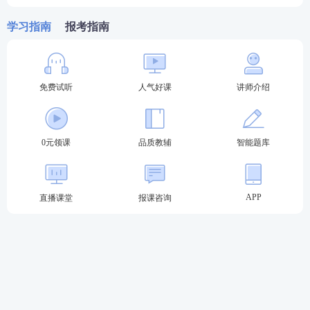
第四步：报名信息确认
学习指南
报考指南
报考人员确认提交的报名信息真实、准确、完整、有
效，报名信息一经确认后，报考人员将无法再次修改
免费试听
人气好课
讲师介绍
报名信息，报考人员应认真仔细检查录入的信息。
第五步：签署《报考承诺书》
0元领课
品质教辅
智能题库
报考人员填报相关信息后，系统生成《专业技术人员
资格考试报名证明事项告知承诺制报考承诺书》(电子
APP
直播课堂
报课咨询
文本)，报考人员由本人签署承诺书，不允许代为承
诺。
第六步：特别情况审核