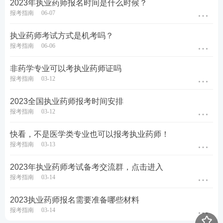
2023年执业药师报名时间是什么时候？
报考指南
06-07
② 执业药师报名网上交费之前，请先阅读相关银行卡
执业药师考试方式是机考吗？
的使用说明及注意事项;在交费过程中，随时注意支付
报考指南
06-06
平台和银行给出的提示信息。如因网络延迟等原因造
非药学专业可以考执业药师证吗
成系统速度缓慢，请耐心等待，尽量不要重复点击，
报考指南
03-12
若页面无法显示，可尝试刷新页面。交费成功后，须
2023全国执业药师报考时间安排
返回当前报考页面进行确认，若页面显示“报名完
报考指南
03-12
成”，则说明考试报名成功。
快看，不是医学类专业也可以报考执业药师！
更多关于执业药师报考问题，可以添加学霸君微信咨
报考指南
03-13
询，还可进入2023执业药师备考群领学习资料，和众
2023年执业药师考试备考交流群，点击进入
多考友一起复习！
报考指南
03-14
2023执业药师报名需要准备哪些材料
报考指南
03-14