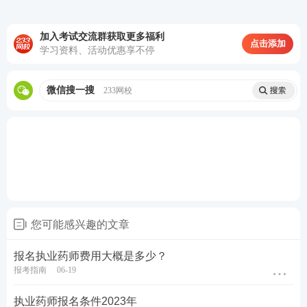
A型题：40道 B型题：
9:00—11:
50道
加入考试交流群获取更多福利
药事管理与法规
点击添加
30
C型题：20道 X型题：
学习资料、活动优惠享不停
10道
10月2
2日
A型题：40道 B型题：
微信搜一搜
233网校
14:00—1
药学（中药学）综
50道
6:30
合知识与技能
C型题：20道 X型题：
10道
更多关于执业药师报考问题，可以添加学霸君微信咨
询，还可进入2023执业药师备考群领学习资料！
您可能感兴趣的文章
报名执业药师费用大概是多少？
报考指南
06-19
执业药师报名条件2023年