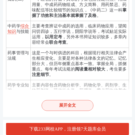
用量、中成药药物组成、方义简释、用药禁忌、药
味配伍等比较细节的知识点，《中药二》这一科
掌
握了功效和主治基本就掌握了及格
。
中药学
综合
主要考查
辨证中成药的选用，
临床药物应用，望闻
知识
与技能
问切四诊，五行学说，阴阳学说等，
考试贴近实际
运用，
以用定考
，另外本书辩证知识较多，多章内
容经常会
联合考查
。
药事管理与
这是一个与时俱进的科目，根据现行相关法律会产
法规
生相应变化。主要是对各种法律条文的记忆。记忆
部分大，但历年侧重点基本一致。掌握全局，抓侧
重点。
每年考试法规的
阅读量相对较大
，考生要多
注意细节
。
药学专业知
主要内容包含药物分析学、药物化学、药剂学、生
识一
物药剂学、药代动力学、药理学。
重点药物的基本
母核，药物代谢(Ⅰ相、Ⅱ相)，共价键与非共价键，
重点药物，常用辅料和附加剂，片剂和乳剂一直是
展开全文
近几年考试考查的重点。
考查方式越来越灵活。
药学专业知
考查的重点方向是药物的分类，药物的作用特点及
识二
作用机制，适应症，不良反应及禁忌证，临床应用
注意事项。简单来说就是
什么药治什么病?怎么治?
下载233网校APP，注册领7天题库会员
有什么不良反应。这个科目
记忆和理解的内容较