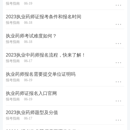
报考指南
06-19
课程推荐
2023执业药师证报考条件和报名时间
报考指南
06-18
1
至尊班：
适合需要督学、自制力弱的考生，小
执业药师考试难度如何？
班管理+班主任督学+重学服务，
了解>>
报考指南
06-18
2
畅学班：
适合
零基础
、基础弱的考生，授课老
2023执业中药师报名流程，快来了解！
师答疑+送课程讲义+一次重学，
了解>>
报考指南
06-17
3
精品班：
适合需强化巩固的考生，1年有效期
+VIP题库会员+专属学习计划，
了解>>
执业药师报名需要提交单位证明吗
报考指南
06-19
★
【
0元包邮送书
】【
考试消息订阅提醒
】【
高频考
执业药师证报名入口官网
点打卡
】【
组队打卡做题
】
报考指南
06-19
2023执业药师题型及分值
报考指南
06-17