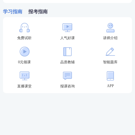
多，
题目出题方式越来越灵活，还有部分偏题
。
学习指南
报考指南
药学综合知
高频考点：
用药咨询服务与指导，高警示药品，常
识与技能
用医学检查，发热，肺结核，高血压，抗痛风药
物，贫血的药物治疗，缓和医疗的常见症状处理
(疼痛控制)，特殊解毒剂。
本科目高频考点突出，
大部分高频考点都是每年的主要得分点
。
免费试听
人气好课
讲师介绍
03
2023年执业药师考试时间
0元领课
品质教辅
智能题库
2023年执业药师的考试时间为10月21日、22日。
考试时间
考试科目
考试题型题量
APP
直播课堂
报课咨询
A型题：40道 B型题：
9:00—11:
药学（中药学）专
60道
30
业知识（一）
C型题：10道 X型题：
10道
10月2
1日
A型题：40道 B型题：
14:00—1
药学（中药学）专
60道
6:30
业知识（二）
C型题：10道 X型题：
10道