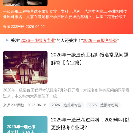
一级造价工程师考试不限制专业，文科、理科、艺术类等非工程/非相关专
业均可报名，只需在满足相应学历层次要求的基础上，从事工程造价或工
程管理业务的工作年限增加1年即可。插入模块2026一级造价工程师报名条
来源 233网校
2026-06-22
件考全科：凡遵守中华人民共和国宪法、法律、法规，具有良好的业
关注“
2026一造报考专业
”的人还关注了“
2026一造报考答疑
”
2026年一级造价工程师报名常见问题
解答【专业篇】
2026年一级造价工程师考试报名7月24日开启，对报名条件有疑问的同学看
过来，本文特为大家整理了一级...
来源 233网校
2026-06-16
2026一造报考专业
2026一造报考答疑
2025年一造已考过两科，2026年可以
更换报考专业吗?