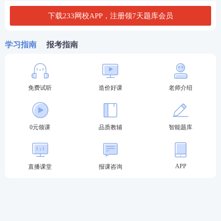
下载233网校APP，注册领7天题库会员
学习指南
报考指南
免费试听
造价好课
老师介绍
2、历年真题在线刷。
如果想要在线刷历年真题，检验
0元领课
品质教辅
智能题库
自己能考多少分，建议到233网校在线题库系统，在
线刷真题！
APP
直播课堂
报课咨询
👇
点击下列图片进入造价历年真题页面
👇