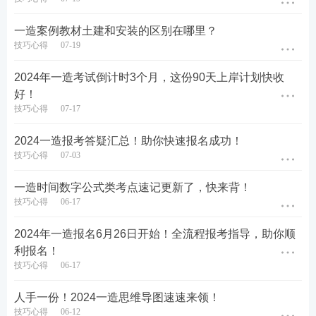
一造案例教材土建和安装的区别在哪里？
技巧心得
07-19
2024年一造考试倒计时3个月，这份90天上岸计划快收
好！
兑换步骤：
进入小程序—进入领书（点立即兑换）
技巧心得
07-17
——分享页面给好友助力（新用户登陆）——助力成
功获得兑换券（选择领取科目）——兑换——填写收
2024一造报考答疑汇总！助你快速报名成功！
技巧心得
07-03
货地址等待邮寄【每周四邮寄】
一造时间数字公式类考点速记更新了，快来背！
一造模考大赛
技巧心得
06-17
2024年一造报名6月26日开始！全流程报考指导，助你顺
2024年一级造价师模考大赛8月12日起开启，
本次模
利报名！
技巧心得
06-17
考需要大家认真对待，万人同台竞技，和正式考试一
样(时间一样、题量一样、氛围一样)。考完后还会有
人手一份！2024一造思维导图速速来领！
标准答案、成绩排行榜、及格率等，让你知晓差距。
技巧心得
06-12