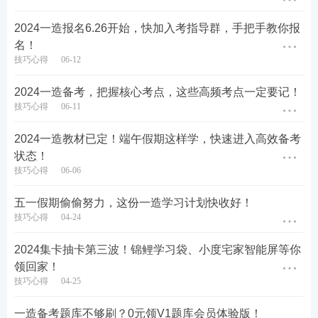
赶紧来挑战吧！
2024一造报名6.26开始，快加入考指导群，手把手教你报
名！
👇
扫描图片二维码，立即报名参加
👇
技巧心得
06-12
2024一造备考，把握核心考点，这些高频考点一定要记！
技巧心得
06-11
2024一造教材已定！端午假期这样学，快速进入高效备考
状态！
技巧心得
06-06
五一假期偷偷努力，这份一造学习计划快收好！
技巧心得
04-24
2024集卡抽卡第三波！锦鲤学习袋、小度宅家智能屏等你
领回家！
技巧心得
04-25
一造备考题库不够刷？0元领V1题库会员体验版！