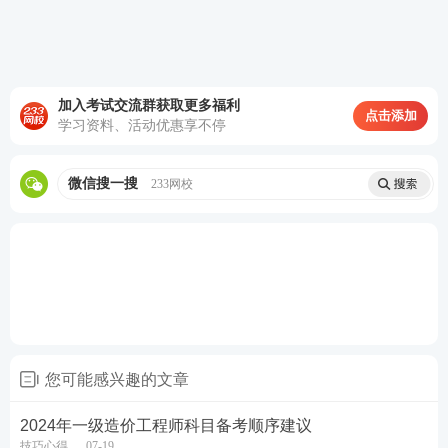
加入考试交流群获取更多福利
点击添加
学习资料、活动优惠享不停
微信搜一搜
233网校
3、纸质版历年真题0元领！
相信很多考生都习惯于使
用纸质版真题，现在正值“
233网校一造纸质版《历年
真题》0元送活动
”，数量有限，送完即止！
☟☟
识别下图二维码，进入兑换
入口
☟☟
您可能感兴趣的文章
2024年一级造价工程师科目备考顺序建议
技巧心得
07-19