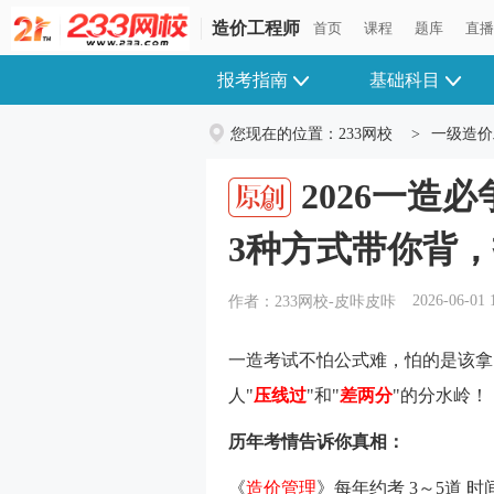
造价工程师
造价工程师
首页
首页
课程
课程
题库
题库
直
直
报考指南
基础科目
您现在的位置：
233网校
>
一级造价
2026一造
3种方式带你背
2026-06-01 
作者：233网校-皮咔皮咔
一造考试不怕公式难，怕的是该拿
人"
压线过
"和"
差两分
"的分水岭！
历年考情告诉你真相：
《
造价管理
》每年约考 3～5道 