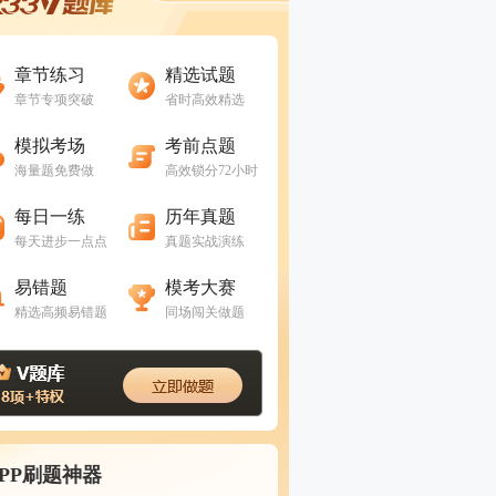
进入做题
进入做题
章节练习
精选试题
章节专项突破
省时高效精选
进入做题
进入做题
模拟考场
考前点题
海量题免费做
高效锁分72小时
进入做题
进入做题
每日一练
历年真题
每天进步一点点
真题实战演练
进入做题
进入做题
易错题
模考大赛
精选高频易错题
同场闯关做题
APP刷题神器