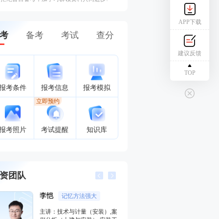
APP下载
考
备考
考试
查分
建议反馈
TOP
报考条件
报考信息
报考模拟
立即预约
报考照片
考试提醒
知识库
资团队
李恺
记忆方法强大
王维雪
主讲：技术与计量（安装）,案
主讲：技术与计量