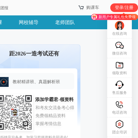
购课车
购课车
登录/注册
登录/注册
业团报
业团报
新用户专属礼包免费领
新用户专属礼包免费领
课
网校辅导
老师团队
在线咨询
距2026一造考试还有
微信咨询
领取资料
教材精讲班、真题解析班
售后服务
电话咨询
团企培训
拒绝盲目备考，加学习群领资料共同进步!