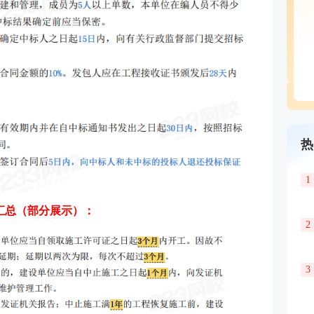
热
1
汇总（部分展示）：
2
3