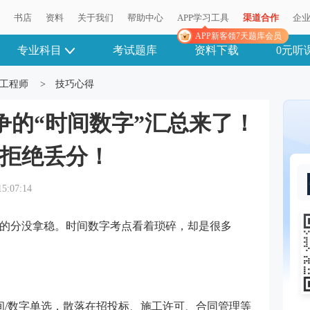
播
播
书店
书店
资料
资料
关于我们
关于我们
帮助中心
帮助中心
APP学习工具
APP学习工具
渠道合作
渠道合作
企
企
APP新客领7天题库会员
APP新客领7天题库会员
专业科目
考试题库
资料下载
0元听
工程师
>
技巧心得
必争的“时间数字”汇总来了！
，拒绝丢分！
15:07:14
的分没拿稳。时间数字考点看着琐碎，却是很多
时间/数字单选，散落在招投标、施工许可、合同管理等