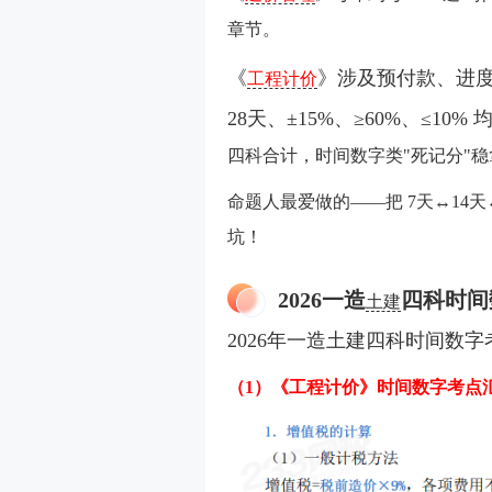
章节。
《
》涉及预付款、进度
工程计价
28天、±15%、≥60%、≤10
四科合计，时间数字类"死记分"稳拿
命题人最爱做的——把 7天↔14天↔
坑！
2026一造
四科时间
土建
2026年一造土建四科时间数
（1）《工程计价》时间数字考点