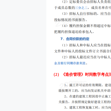
（2）
《造价管理》
时
间数字考点