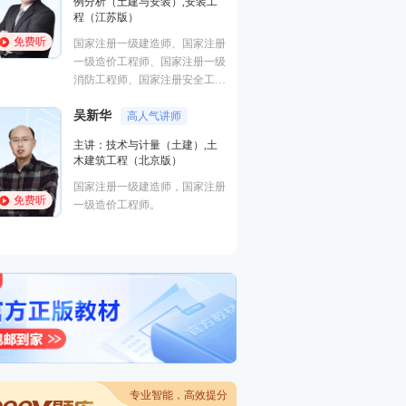
例分析（土建与安装）,安装工
结构工程硕士，国
程（江苏版）
价工程师，国家注
免费听
免费听
国家注册一级建造师、国家注册
师，长期从事建工
一级造价工程师、国家注册一级
消防工程师、国家注册安全工程
赵亮平
小白也
师、监理工程师
主讲：案例分析（
吴新华
高人气讲师
案例分析（交通工
主讲：技术与计量（土建）,土
博士、注册一级建
木建筑工程（北京版）
免费听
价工程师、公路工
国家注册一级建造师，国家注册
期从事建筑类培训
免费听
一级造价工程师。
专业智能，高效提分