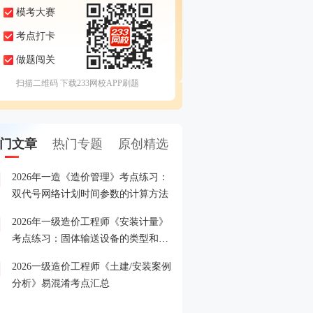
模考大赛
考点打卡
做题闯关
扫描二维码 下载233网校APP刷题
门文章
热门专题
原创精选
2026年一造《造价管理》考点练习：
2026年一级造价工程师模
1
双代号网络计划时间参数的计算方法
即进入>>
2026年一级造价工程师《安装计量》
2026年一级造价工程师考
2
考点练习：固体输送设备的类型和特
点
2026一级造价工程师《土建/安装案例
关注2026年一级造价工程
3
分析》易混淆考点汇总
报名时间
2026一级造价工程师专项