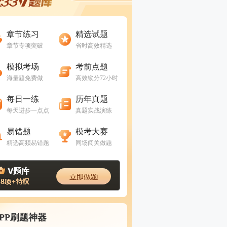
进入做题
进入做题
章节练习
精选试题
章节专项突破
省时高效精选
进入做题
进入做题
模拟考场
考前点题
海量题免费做
高效锁分72小时
进入做题
进入做题
每日一练
历年真题
每天进步一点点
真题实战演练
进入做题
进入做题
易错题
模考大赛
精选高频易错题
同场闯关做题
APP刷题神器