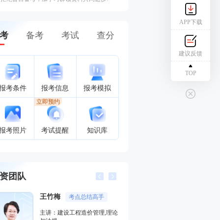
APP下载
考
备考
考试
查分
建议反馈
TOP
报考条件
报考信息
报考模拟
立即预约
报考照片
考试提醒
知识库
资团队
王竹梅
李恺
考点总结高手
记忆方法
主讲：建设工程造价管理,理论
主讲：技术与计量