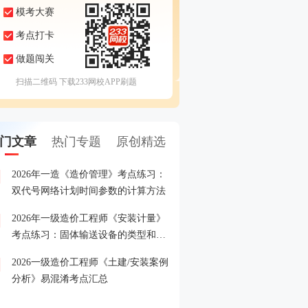
模考大赛
考点打卡
做题闯关
扫描二维码 下载233网校APP刷题
门文章
热门专题
原创精选
2026年一造《造价管理》考点练习：
2026年一级造价工程师模
1
双代号网络计划时间参数的计算方法
即进入>>
2026年一级造价工程师《安装计量》
2026年一级造价工程师考
2
考点练习：固体输送设备的类型和特
点
2026一级造价工程师《土建/安装案例
关注2026年一级造价工程
3
分析》易混淆考点汇总
报名时间
2026一级造价工程师专项