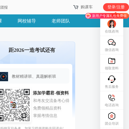
购课车
登录/注册
业团报
新用户专属礼包免费领
课
网校辅导
老师团队
在线咨询
距2026一造考试还有
微信咨询
领取资料
教材精讲班、真题解析班
售后服务
电话咨询
团企培训
拒绝盲目备考，加学习群领资料共同进步!