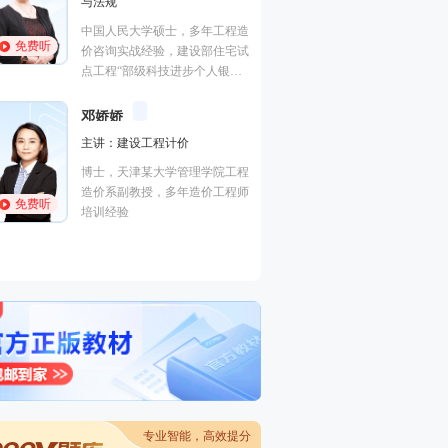
与法规
例分析（土建与安
程（江苏版）
中国人民大学硕士，多年工程造
免费听
免费听
国家注册一级建造
价咨询实战经验，建设部住宅试
一级造价工程师、
点工程“部级科技进步个人银
消防工程师、国家
奖”获得者。
师、监理工程师
邓娇娇
吴新华
高人气
主讲：建设工程计价
主讲：技术与计量
博士，天津某大学管理学院工程
木建筑工程（北京
造价系副教授，多年造价工程师
免费听
国家注册一级建造
培训经验
免费听
一级造价工程师。
专业智能，高效提分