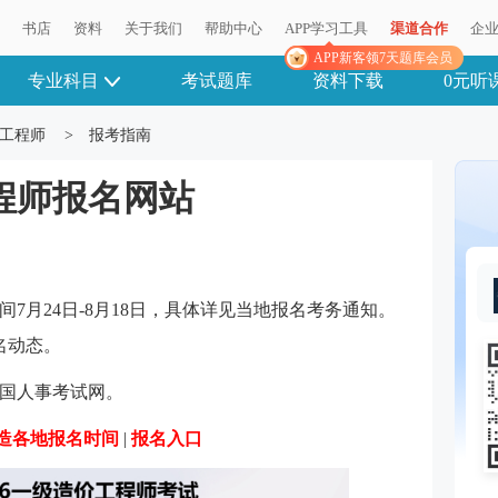
播
书店
资料
关于我们
帮助中心
APP学习工具
渠道合作
企
APP新客领7天题库会员
专业科目
考试题库
资料下载
0元听
工程师
>
报考指南
工程师报名网站
间7月24日-8月18日，具体详见当地报名考务通知。
名动态。
国人事考试网。
一造各地报名时间
|
报名入口