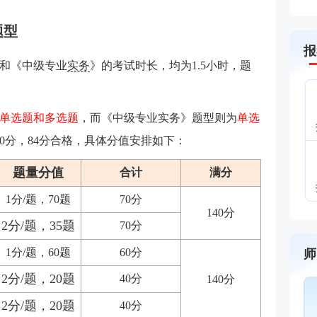
题型
报
和《中级专业
实务
》的考试时长，均为1.5小时，题
单选题和多选题
，而《中级专业实务》题型则为
单选
40分，84分合格，具体分值安排如下：
题量分值
合计
满分
1分/题，70题
70分
140分
2分/题，35题
70分
1分/题，60题
60分
师
2分/题，20题
40分
140分
2分/题，20题
40分