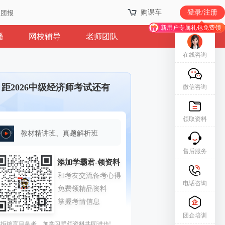
购课车
购课车
登录/注册
登录/注册
业团报
业团报
新用户专属礼包免费领
新用户专属礼包免费领
播
网校辅导
老师团队
在线咨询
距2026中级经济师考试还有
微信咨询
领取资料
教材精讲班、真题解析班
售后服务
电话咨询
团企培训
拒绝盲目备考，加学习群领资料共同进步!