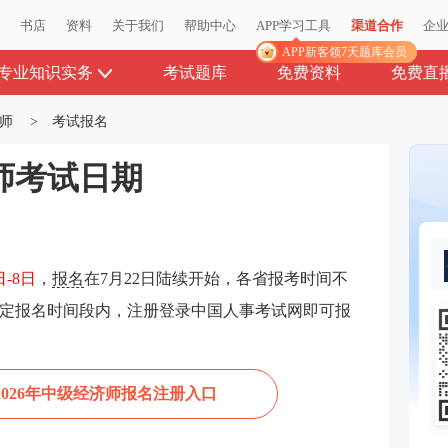
播
播
书店
书店
资料
资料
关于我们
关于我们
帮助中心
帮助中心
APP学习工具
APP学习工具
渠道合作
渠道合作
企
企
APP新客领7天题库会员
APP新客领7天题库会员
专业知识实务
考试题库
免费资料
免费直
师
>
考试报名
济师考试日期
日-8日
，
报名
在7月22日陆续开始，各省报考时间不
定报名时间段内，注册登录中国人事考试网即可报
2026年中级经济师报名注册入口