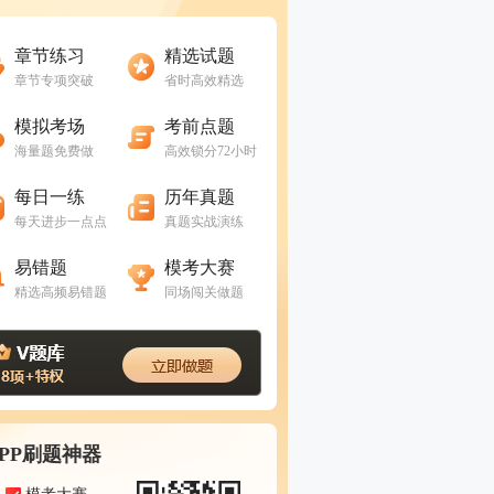
进入做题
进入做题
章节练习
精选试题
章节专项突破
省时高效精选
进入做题
进入做题
模拟考场
考前点题
海量题免费做
高效锁分72小时
进入做题
进入做题
每日一练
历年真题
每天进步一点点
真题实战演练
进入做题
进入做题
易错题
模考大赛
精选高频易错题
同场闯关做题
APP刷题神器