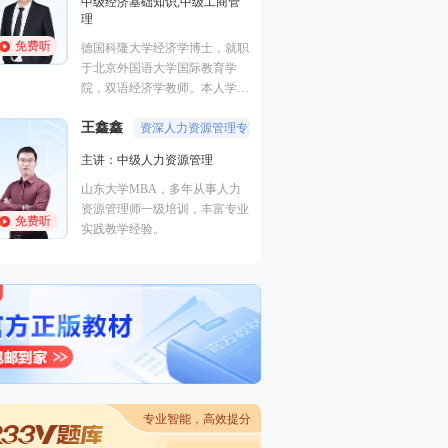
中级经济基础知识,中级工商管
中国人民大学硕士
理
师、曾就职于500
免费听
免费听
德国科隆大学经济学博士，就职
理相关工作。
于北京外国语大学国际教育学
院，双语经济学教师。本人学识
李轻舟
渊博，底蕴深厚。课堂富有激
主讲：中级建筑与
王鑫鑫
情，能带动学员学习思维，幽默
资深人力资源管理专家
风趣的大叔型魅力男神。
中国建设教育协会
主讲：中级人力资源管理
高级工程师，全国
免费听
山东大学MBA，多年从事人力
全国监理工程师，
资源管理师一级培训，丰富专业
考试老师。
免费听
实践教学经验。
专业智能，高效提分