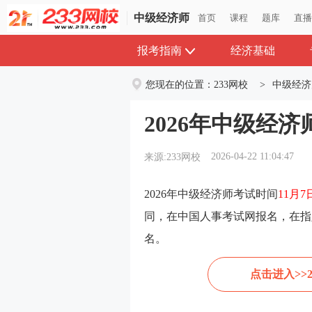
中级经济师
中级经济师
首页
首页
课程
课程
题库
题库
直
直
报考指南
经济基础
您现在的位置：
233网校
>
中级经济
2026年中级经
2026-04-22 11:04:47
来源:233网校
2026年中级经济师考试时间
11月7
同，在中国人事考试网报名，在指
名。
点击进入>>