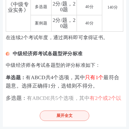
2分/题，2
《中级专
多选题
40分
140分
0题
业实务》
2分/题，2
案例题
40分
0题
在连续2个考试年度，通过两科即可拿得证书。
中级经济师考试各题型评分标准
中级经济师各考试各题型的评分标准如下：
ABCD共
4个选项，其中
只有1个
最符合
单选题：
有
题意。选择正确得1分，选错则不得分。
多选题：
有ABCDE
共5个选项，其中
有2个或2个以
上
符合题意，且
至少有1个错项
。也就是说，多选
题的正确选项为2-4个。在评分时，
错选不得分
；
展开全文
少选时
，
所选的每个选项得0.5分
。