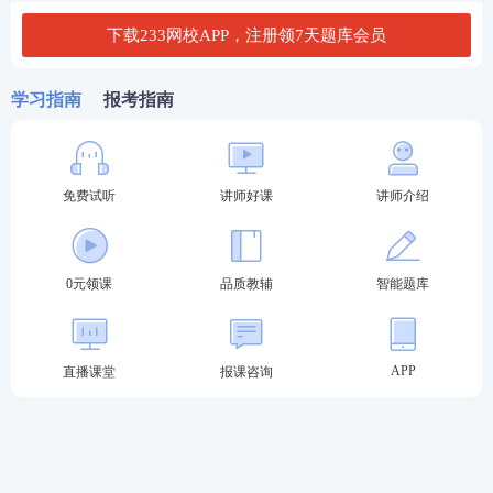
案例分析题：
给出一段材料内容，并提出几个小问
下载233网校APP，注册领7天题库会员
题，小问题一般
由单选和多选组成。错选，本题不
得分；少选，则所选的每个选项得0.5分。
学习指南
报考指南
免费试听
讲师好课
讲师介绍
0元领课
品质教辅
智能题库
热点推荐：
APP
直播课堂
报课咨询
2026年中级经济师考试在线题库练习
2026年中级经济师考试新手报考指南