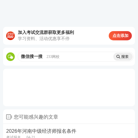
备考刷题
：
233网校APP
可免费刷中级经济师章节习
题、历年
真题
、模拟试题、每日一练、模考大赛、答
题闯关，通过刷题，加深巩固，掌握要点，查漏补
缺，稳步提升！【
进入下载APP刷题
】
加入考试交流群获取更多福利
点击添加
学习资料、活动优惠享不停
微信搜一搜
233网校
您可能感兴趣的文章
2026年河南中级经济师报名条件
考试报名
04-21