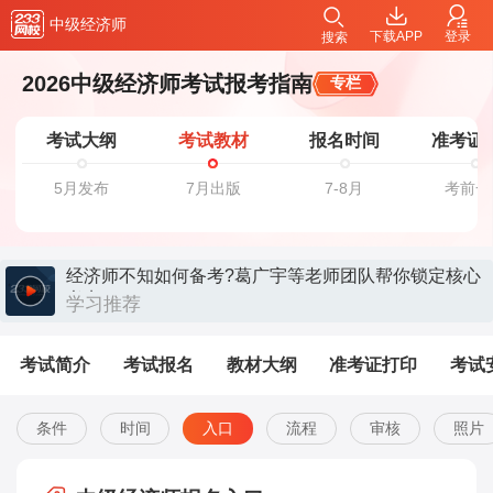
中级经济师
下载APP
登录
搜索
2026中级经济师考试报考指南
专栏
考试大纲
考试教材
报名时间
准考证
5月发布
7月出版
7-8月
考前一
经济师不知如何备考?葛广宇等老师团队帮你锁定核心
考点>>
学习推荐
考试简介
考试报名
教材大纲
准考证打印
考试
条件
时间
入口
流程
审核
照片