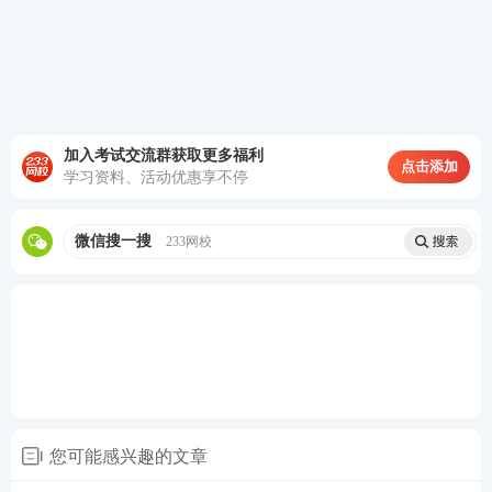
全阶段学习。
1.
适配基础学习阶段
：每学完一个章节知识点，即可
对应练习本章真题，及时巩固所学内容，检验知识掌
握程度，快速发现自身薄弱知识点，避免学完就忘。
加入考试交流群获取更多福利
2.
锁定核心考点
：整合多年真题，集中呈现各章节高
点击添加
学习资料、活动优惠享不停
频考题，帮助你快速摸清考试侧重点，明确哪些知识
点需要重点钻研、哪些内容简单了解即可，告别盲目
微信搜一搜
233网校
复习。
3.
降低学习难度
：针对性的章节刷题模式，循序渐进
积累答题经验，适配中级经济师偏记忆、重基础的考
试特点，稳步提升应试答题能力。
中级经济师章节真题汇编免费领取方式
您可能感兴趣的文章
▶
活动时间：
5月20日起免费领取，每科限量50