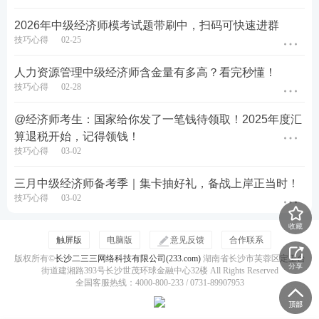
项练习的考生；
2026年中级经济师模考试题带刷中，扫码可快速进群
技巧心得
02-25
4. 基础薄弱，想要通过真题梳理考点、稳步提分的考
生。
人力资源管理中级经济师含金量有多高？看完秒懂！
技巧心得
02-28
2026年中级经济师考试定于11月7日-8日举行，现阶
@经济师考生：国家给你发了一笔钱待领取！2025年度汇
段处于备考黄金铺垫期，新版考试大纲尚未公布，不
算退税开始，记得领钱！
建议考生盲目死记硬背。大家可借助本次章节真题资
技巧心得
03-02
料，结合旧版教材梳理章节考点，熟悉考试题型，搭
三月中级经济师备考季｜集卡抽好礼，备战上岸正当时！
建完整知识框架。待新大纲发布后，再针对性学习新
技巧心得
03-02
增、调整内容，大幅提升备考效率。真题是贴合考情
收藏
的优质备考素材，坚持章节刷题、复盘错题、总结考
触屏版
电脑版
意见反馈
合作联系
点，循序渐进积累，就能稳步提升应试能力，从容应
版权所有©
长沙二三三网络科技有限公司(233.com)
湖南省长沙市芙蓉区定王台
分享
街道建湘路393号长沙世茂环球金融中心32楼 All Rights Reserved
对考试。
全国客服热线：4000-800-233 / 0731-89907953