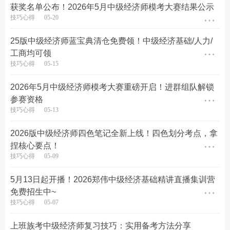
本，领完即止
获奖名单公布！2026年5月中级经济师模考大赛结果公示
技巧心得
05-20
▶
可领科目：中级
经济基础
、人力资源、工商管
理、中级金融，4科任选其一领取，每人限领一
25版中级经济师蓝宝典清仓免费领！中级经济基础/人力/
工商均可领
科。（
重要提醒：书籍均为2025版本
）
技巧心得
05-15
▶
领取方式：邀请好友助力，完成助力任务（添加
2026年5月中级经济师模考大赛重磅开启！进群组队解锁
经济师学霸君好友成功视为助力成功，
邀请3位备
参赛资格
考好友添加好友
）即可免费获得，无隐藏消费，不
技巧心得
05-13
需要花钱。扫描下方二维码，即可立即参与免费领
取活动。
2026版中级经济师四色笔记全新上线！四色划分考点，拿
捏核心要点！
技巧心得
05-09
5月13日起开播！2026郑伟中级经济基础精讲直播集训营
免费招生中~
技巧心得
05-07
上班族考中级经济师复习技巧：实用备考方法分享