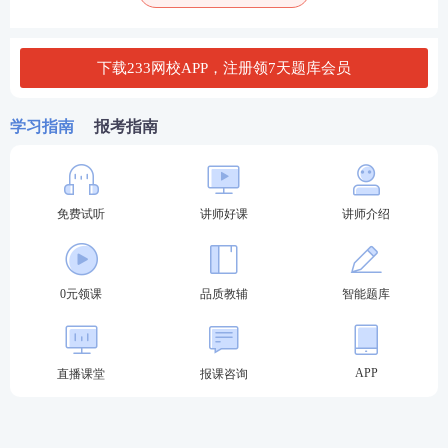
考生的复习需求，资料实用性极强。
覆盖科目：
中级《经济
基础知识
》+《人力资源管
下载233网校APP，注册领7天题库会员
理》+《工商管理》+《金融》四大热门科目，满足不
同专业考生的刷题需求，无需单独搜集各科真题。
学习指南
报考指南
编排形式：
采用
章节分类汇编模式
，区别于杂乱的整
套试卷，严格按照教材章节顺序整理题目，贴合考生
日常逐章学习、随学随练的复习节奏。
免费试听
讲师好课
讲师介绍
题目来源：
精选近3-5年考试真题，题目贴合考情，能
够真实反映中级经济师考试的出题风格、高频考点和
0元领课
品质教辅
智能题库
命题规律，帮助备考的同学把握复习重点。
章节真题汇编优势
APP
直播课堂
报课咨询
相较于整套真题试卷、零散题库，章节式真题汇编更
适合
零基础
、备考时间零散的上班族考生，适配备考