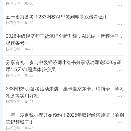
技巧心得
05-06
五一蓄力备考！233网校APP签到即享双倍考证币
技巧心得
04-30
2026中级经济师干货笔记全新升级，AI总结 + 音频伴学，
提速备考！
技巧心得
04-27
分享有礼！参与中级经济师小红书分享活动即送500考证
币/15天V1题库体验会员
技巧心得
04-27
适配备考人群
233网校5月备考活动来袭，集卡赢京东卡、晴雨伞、学习
礼盒等实用好礼！
1. 备考2026年中级经济师，零基础的同学；
技巧心得
04-27
2. 日常学习时间零散，需要碎片化刷题巩固知识点的
一年一度退税办理开始预约！2025年取得经济师证书的别
上班族考生；
忘记领钱了！
技巧心得
02-25
3. 主攻人力、工商、金融专业，需要规整真题资料专