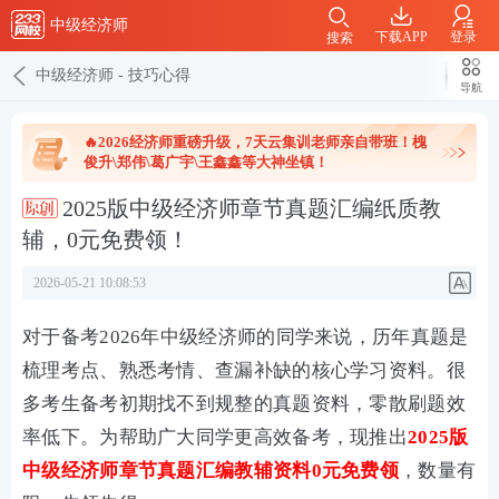
中级经济师
下载APP
登录
搜索
中级经济师
-
技巧心得
导航
🔥2026经济师重磅升级，7天云集训老师亲自带班！槐
俊升\郑伟\葛广宇\王鑫鑫等大神坐镇！
2025版中级经济师章节真题汇编纸质教
辅，0元免费领！
2026-05-21 10:08:53
对于备考2026年中级经济师的同学来说，历年真题是
梳理考点、熟悉考情、查漏补缺的核心学习资料。很
多考生备考初期找不到规整的真题资料，零散刷题效
率低下。为帮助广大同学更高效备考，现推出
2025版
中级经济师章节真题汇编教辅资料0元
免费领
，数量有