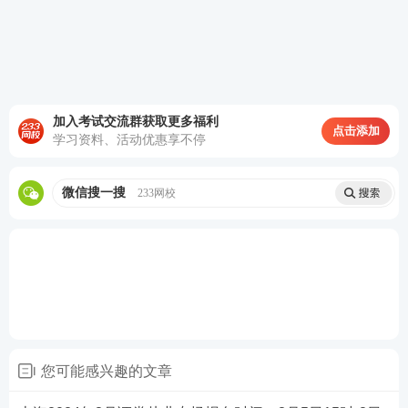
加入考试交流群获取更多福利
点击添加
第三步：阅读承诺书，勾选“我已阅读并承诺”，进行
学习资料、活动优惠享不停
下一步。
微信搜一搜
233网校
您可能感兴趣的文章