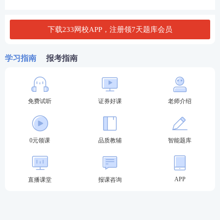
证券评级等相关监管规定参加测试的人员，或通过一
般业务水平评价测试达到基本要求且在有效期内的人
下载233网校APP，注册领7天题库会员
员，可报名参加高级管理人员水平评价测试。
学习指南
报考指南
浙江证券从业水平测试报考流程：
第一步：登录中国证券业协会-从业人员-水平评价测
试平台-水平评价测试报名-选择对应报名入口进入。
免费试听
证券好课
老师介绍
2024年证券考试报名入口
0元领课
品质教辅
智能题库
第二步：输入-用户名-密码-验证码登录。（新用户先
注册账号）
APP
直播课堂
报课咨询