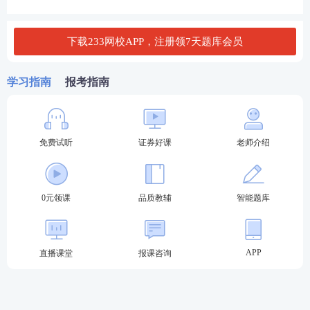
证券评级等相关监管规定参加测试的人员，或通过一
般业务水平评价测试达到基本要求且在有效期内的人
下载233网校APP，注册领7天题库会员
员，可报名参加高级管理人员水平评价测试。
学习指南
报考指南
辽宁证券从业水平测试报考流程：
第一步：登录中国证券业协会-从业人员-水平评价测
试平台-水平评价测试报名-选择对应报名入口进入。
免费试听
证券好课
老师介绍
2024年证券考试报名入口
0元领课
品质教辅
智能题库
第二步：输入-用户名-密码-验证码登录。（新用户先
注册账号）
APP
直播课堂
报课咨询