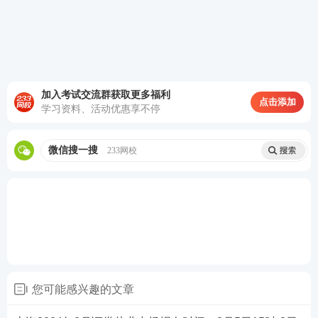
加入考试交流群获取更多福利
点击添加
第三步：阅读承诺书，勾选“我已阅读并承诺”，进行
学习资料、活动优惠享不停
下一步。
微信搜一搜
233网校
您可能感兴趣的文章