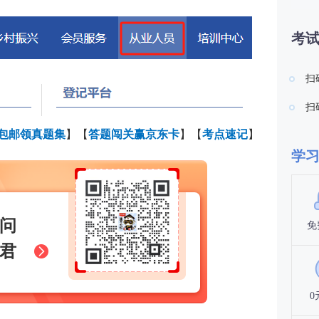
考
扫
扫
元包邮领真题集
】【
答题闯关赢京东卡
】【
考点速记
】
学
问
免
君
0