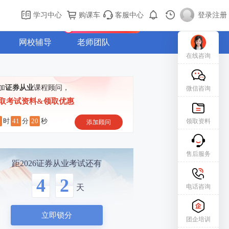
购课车
登录/注册
学习中心
购课车
客服中心
登录
|
注册
新用户专属礼包免费领
网校辅导
老师团队
在线咨询
加
证券从业
课程顾问，
微信咨询
取考试资料&领取优惠
2
41
19
时
分
秒
领取资料
添加顾问
售后服务
距2026证券从业考试还有
4
2
电话咨询
天
立即锁分
团企培训