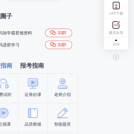
APP下载
试圈子
建议反馈
码加学霸君领资料
TOP
码进群学习
习指南
报考指南
费试听
证券好课
老师介绍
新手指南
报名时间
元领课
品质教辅
智能题库
报名条件
考试时间