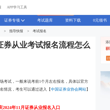
关于我们
帮助中心
APP学习工具
渠道合作
企业团报
报
APP学习工具
APP新客领7天题库会员
证券专项
考试题库
资料下载
0元领书
>
指导快报
>
考试报名
添
1月证券从业考试报名流程怎么
获
2
为专场考试，一般来说考前1个月左右报名，具体以官方
名情况，考生可以通过进入【
中国证券业协会网站
】
庆2024年11月证券从业报名入口