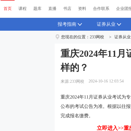
首页
课程
题库
直播
书店
资料
首页
课程
题库
直播
书店
资料
合作联系
企业团
报考指南
证券从业
您现在的位置：
233网校
>
证券从业
重庆2024年1
样的？
2024-10-16 12:03:54
来源:233网校
重庆2024年11月证券从业考试
公布的考试公告为准。根据以往报
完成报名缴费。
立即进入>>重