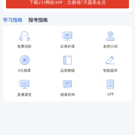
下载233网校APP，注册领7天题库会员
第三步：阅读承诺书，勾选“我已阅读并承诺”，进行
下一步。
学习指南
报考指南
免费试听
证券好课
老师介绍
0元领课
品质教辅
智能题库
APP
直播课堂
报课咨询