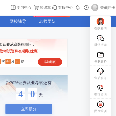
购课车
登录/注册
学习中心
购课车
客服中心
登录
|
注册
新用户专属礼包免费领
网校辅导
老师团队
在线咨询
加
证券从业
课程顾问，
微信咨询
取考试资料&领取优惠
2
44
19
时
分
秒
领取资料
添加顾问
售后服务
距2026证券从业考试还有
4
0
电话咨询
天
立即锁分
团企培训