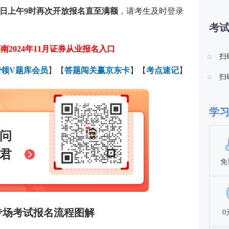
日上午9时再次开放报名直至满额
，请考生及时登录
考
南2024年11月证券从业报名入口
扫
费领V题库会员
】【
答题闯关赢京东卡
】【
考点速记
】
扫
学
问
君
免
券专场考试报名流程图解
0