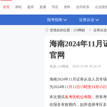
首页
课程
题库
直播
书店
资料
首页
课程
题库
直播
书店
资料
合作联系
企业团
报考指南
证券从业
您现在的位置：
233网校
>
证券从业
海南2024年1
官网
2024-11-04 10:24:10
来源:233网校
海南2024年11月证券从业人员
为2024年
11月11日15时至11月15日
本次测试
各考区机位有限
，所有考
在报名有效期内，如所选择考区名