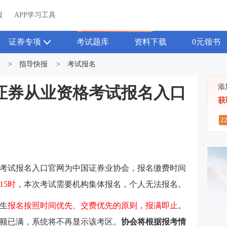
关于我们
帮助中心
APP学习工具
渠道合作
企业团报
报
APP学习工具
APP新客领7天题库会员
证券专项
考试题库
资料下载
0元领书
>
指导快报
>
考试报名
添
1月证券从业资格考试报名入口
获
2
专场考试报名入口官网为中国证券业协会，报名缴费时间
15时
，本次考试需要机构集体报名，个人无法报名。
生
报名按照时间优先、交费优先的原则，报满即止
。
额已满，系统将不再显示该考区。
协会将根据报考情