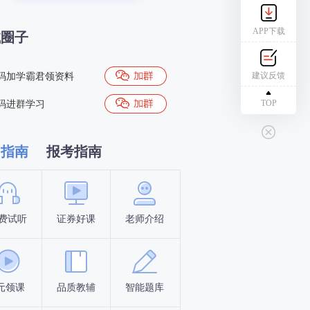
APP下载
试圈子
建议反馈
码加学霸君领资料
TOP
码进群学习
习指南
报考指南
费试听
证券好课
老师介绍
新手指南
报名时间
元领课
品质教辅
智能题库
报名条件
考试时间