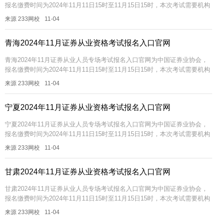
报名缴费时间为2024年11月11日15时至11月15日15时，本次考试需要机构
集体报名，个人无法报名。本次测试各考区机位有限，所...
来源 233网校
11-04
青海2024年11月证券从业资格考试报名入口官网
青海2024年11月证券从业人员专场考试报名入口官网为中国证券业协会，
报名缴费时间为2024年11月11日15时至11月15日15时，本次考试需要机构
集体报名，个人无法报名。本次测试各考区机位有限，所...
来源 233网校
11-04
宁夏2024年11月证券从业资格考试报名入口官网
宁夏2024年11月证券从业人员专场考试报名入口官网为中国证券业协会，
报名缴费时间为2024年11月11日15时至11月15日15时，本次考试需要机构
集体报名，个人无法报名。本次测试各考区机位有限，所...
来源 233网校
11-04
甘肃2024年11月证券从业资格考试报名入口官网
甘肃2024年11月证券从业人员专场考试报名入口官网为中国证券业协会，
报名缴费时间为2024年11月11日15时至11月15日15时，本次考试需要机构
集体报名，个人无法报名。本次测试各考区机位有限，所...
来源 233网校
11-04