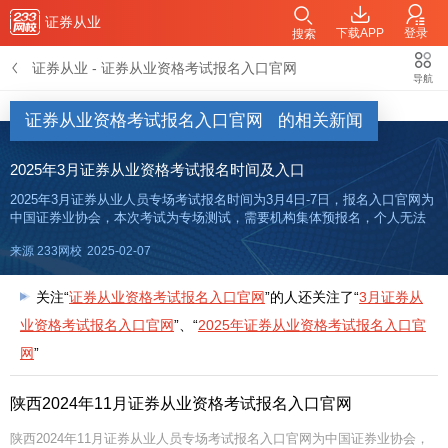
证券从业
下载APP
登录
搜索
证券从业
-
证券从业资格考试报名入口官网
导航
证券从业资格考试报名入口官网
的相关新闻
2025年3月证券从业资格考试报名时间及入口
2025年3月证券从业人员专场考试报名时间为3月4日-7日，报名入口官网为
中国证券业协会，本次考试为专场测试，需要机构集体预报名，个人无法
报名。详情查看>>《关于2025年3月证券行业专业人员水平评价专场测试的
来源 233网校
2025-02-07
公告》一般来说，证券水平评价测试各考区
关注“
证券从业资格考试报名入口官网
”的人还关注了“
3月证券从
业资格考试报名入口官网
”、“
2025年证券从业资格考试报名入口官
网
”
陕西2024年11月证券从业资格考试报名入口官网
陕西2024年11月证券从业人员专场考试报名入口官网为中国证券业协会，